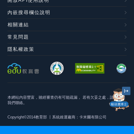
開放API使用說明
內嵌搜尋欄位說明
相關連結
常見問題
隱私權政策
本網站內容豐富，雖經審查仍有可能疏漏，
若有欠妥之處，請隨時與
我們聯絡。
貓頭鷹博士
Copyright©2014教育部
丨系統維運廠商：卡米爾有限公司
本站建議最佳瀏覽器版本為
Chrome 63+、Firefox57+、Edge79+及