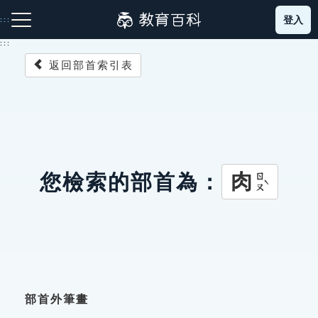
跳
登入
:::
到
主
:::
要
返回部首索引表
內
容
注音索引圖示
筆畫索引圖示
部首索引表圖示
肉
您檢索的部首為：
ㄖㄡˋ
網站導覽
生字詞彙表
成語故事
部首外筆畫