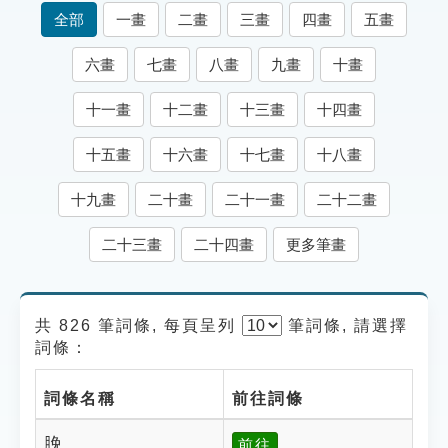
索引選單
全部
一畫
二畫
三畫
四畫
五畫
知識索引
六畫
七畫
八畫
九畫
十畫
單字索引
十一畫
十二畫
十三畫
十四畫
生命大百科索引
十五畫
十六畫
十七畫
十八畫
遊戲專區
十九畫
二十畫
二十一畫
二十二畫
教學應用
二十三畫
二十四畫
更多筆畫
貓頭鷹博士
共 826 筆詞條, 每頁呈列
筆
詞條, 請選擇
詞條：
詞條名稱
前往詞條
脕
前往