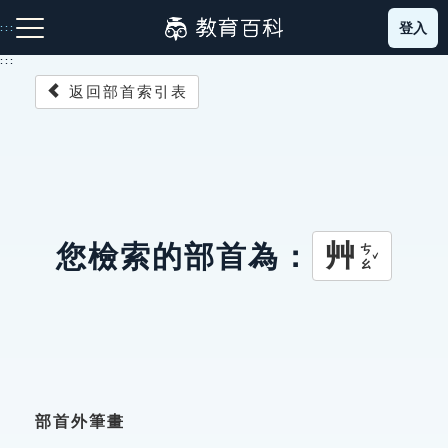
跳
登入
:::
到
主
:::
要
返回部首索引表
內
容
注音索引圖示
筆畫索引圖示
部首索引表圖示
艸
您檢索的部首為：
ㄘㄠˇ
網站導覽
生字詞彙表
成語故事
部首外筆畫