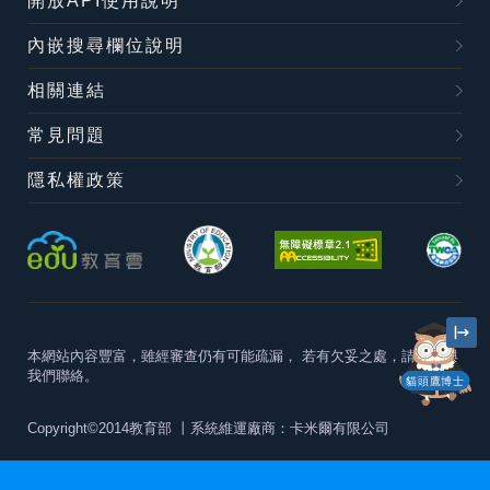
開放API使用說明
內嵌搜尋欄位說明
相關連結
常見問題
隱私權政策
本網站內容豐富，雖經審查仍有可能疏漏，
若有欠妥之處，請隨時與
我們聯絡。
貓頭鷹博士
Copyright©2014教育部
丨系統維運廠商：卡米爾有限公司
本站建議最佳瀏覽器版本為
Chrome 63+、Firefox57+、Edge79+及