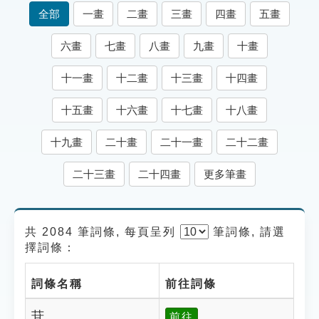
索引選單
全部
一畫
二畫
三畫
四畫
五畫
知識索引
六畫
七畫
八畫
九畫
十畫
單字索引
十一畫
十二畫
十三畫
十四畫
生命大百科索引
十五畫
十六畫
十七畫
十八畫
遊戲專區
十九畫
二十畫
二十一畫
二十二畫
教學應用
二十三畫
二十四畫
更多筆畫
貓頭鷹博士
共 2084 筆詞條, 每頁呈列
筆
詞條, 請選
擇詞條：
詞條名稱
前往詞條
苷
前往