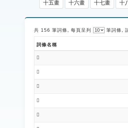
十五畫
十六畫
十七畫
十
共 156 筆詞條, 每頁呈列
筆
詞條,
詞條名稱
𧳬
𧳭
𧳮
𧳲
𧳳