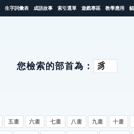
生字詞彙表
成語故事
索引選單
遊戲專區
教學應用
貓
豸
您檢索的部首為：
五畫
六畫
七畫
八畫
九畫
十畫