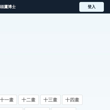
頭鷹博士
登入
十一畫
十二畫
十三畫
十四畫