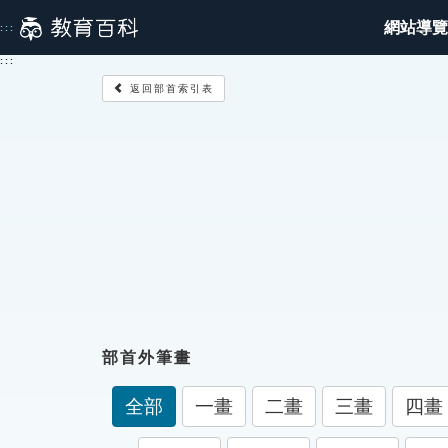
跳
網站導覽
:::
到
主
:::
要
返回部首索引表
內
容
部首外筆畫
全部
一畫
二畫
三畫
四畫