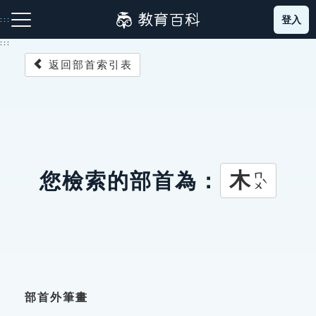
跳
登入
:::
到
主
:::
要
返回部首索引表
內
容
注音索引圖示
筆畫索引圖示
部首索引表圖示
木
您檢索的部首為：
ㄇㄨˋ
網站導覽
生字詞彙表
成語故事
部首外筆畫