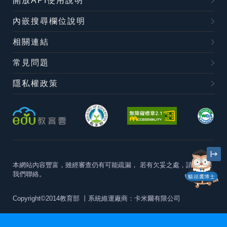
開放API使用說明
內嵌搜尋欄位說明
相關連結
常見問題
隱私權政策
本網站內容豐富，雖經審查仍有可能疏漏，
若有欠妥之處，請隨時與
我們聯絡。
貓頭鷹博士
Copyright©2014教育部
丨系統維運廠商：卡米爾有限公司
本站建議最佳瀏覽器版本為
Chrome 63+、Firefox57+、Edge79+及