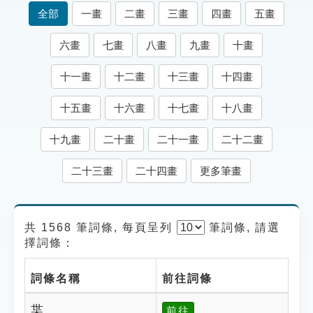
索引選單
全部
一畫
二畫
三畫
四畫
五畫
知識索引
六畫
七畫
八畫
九畫
十畫
單字索引
十一畫
十二畫
十三畫
十四畫
生命大百科索引
十五畫
十六畫
十七畫
十八畫
遊戲專區
十九畫
二十畫
二十一畫
二十二畫
教學應用
二十三畫
二十四畫
更多筆畫
貓頭鷹博士
共 1568 筆詞條, 每頁呈列
筆
詞條, 請選
擇詞條：
詞條名稱
前往詞條
枼
前往