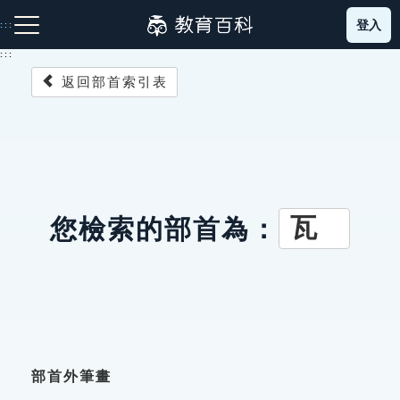
跳
登入
:::
到
主
:::
要
返回部首索引表
內
容
注音索引圖示
筆畫索引圖示
部首索引表圖示
瓦
您檢索的部首為：
網站導覽
生字詞彙表
成語故事
部首外筆畫