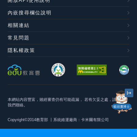
開放API使用說明
內嵌搜尋欄位說明
相關連結
常見問題
隱私權政策
本網站內容豐富，雖經審查仍有可能疏漏，
若有欠妥之處，請隨時與
我們聯絡。
貓頭鷹博士
Copyright©2014教育部
丨系統維運廠商：卡米爾有限公司
本站建議最佳瀏覽器版本為
Chrome 63+、Firefox57+、Edge79+及