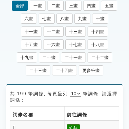
索引選單
全部
一畫
二畫
三畫
四畫
五畫
知識索引
六畫
七畫
八畫
九畫
十畫
單字索引
十一畫
十二畫
十三畫
十四畫
生命大百科索引
十五畫
十六畫
十七畫
十八畫
遊戲專區
十九畫
二十畫
二十一畫
二十二畫
教學應用
二十三畫
二十四畫
更多筆畫
貓頭鷹博士
共 199 筆詞條, 每頁呈列
筆
詞條, 請選擇
詞條：
詞條名稱
前往詞條
𤭒
前往