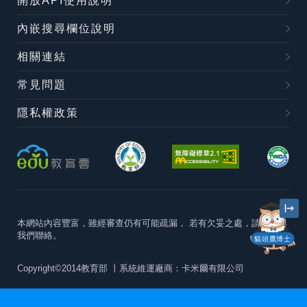
開放API使用說明
內嵌搜尋欄位說明
相關連結
常見問題
隱私權政策
本網站內容豐富，雖經審查仍有可能疏漏，
若有欠妥之處，請隨時與
我們聯絡。
貓頭鷹博士
Copyright©2014教育部
丨系統維運廠商：卡米爾有限公司
本站建議最佳瀏覽器版本為
Chrome 63+、Firefox57+、Edge79+及