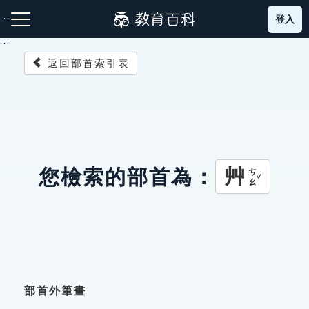
跳
登入
:::
到
主
:::
要
返回部首索引表
內
容
注音索引圖示
筆畫索引圖示
部首索引表圖示
艸
您檢索的部首為：
ㄘㄠˇ
網站導覽
生字詞彙表
成語故事
部首外筆畫