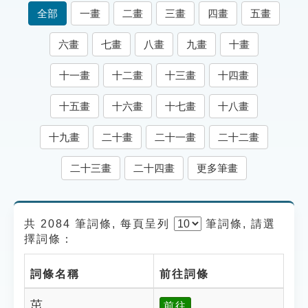
索引選單
全部
一畫
二畫
三畫
四畫
五畫
知識索引
六畫
七畫
八畫
九畫
十畫
單字索引
十一畫
十二畫
十三畫
十四畫
生命大百科索引
十五畫
十六畫
十七畫
十八畫
遊戲專區
十九畫
二十畫
二十一畫
二十二畫
教學應用
二十三畫
二十四畫
更多筆畫
貓頭鷹博士
共 2084 筆詞條, 每頁呈列
筆
詞條, 請選
擇詞條：
詞條名稱
前往詞條
茁
前往