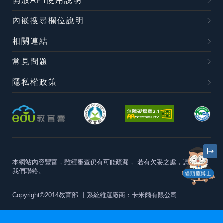
開放API使用說明
內嵌搜尋欄位說明
相關連結
常見問題
隱私權政策
本網站內容豐富，雖經審查仍有可能疏漏，
若有欠妥之處，請隨時與
我們聯絡。
貓頭鷹博士
Copyright©2014教育部
丨系統維運廠商：卡米爾有限公司
本站建議最佳瀏覽器版本為
Chrome 63+、Firefox57+、Edge79+及