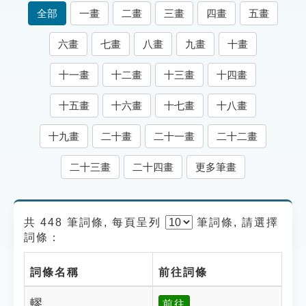
索引選單
全部
一畫
二畫
三畫
四畫
五畫
知識索引
六畫
七畫
八畫
九畫
十畫
單字索引
十一畫
十二畫
十三畫
十四畫
生命大百科索引
十五畫
十六畫
十七畫
十八畫
遊戲專區
十九畫
二十畫
二十一畫
二十二畫
教學應用
二十三畫
二十四畫
更多筆畫
貓頭鷹博士
共 448 筆詞條, 每頁呈列
筆
詞條, 請選擇
詞條：
詞條名稱
前往詞條
轇
前往