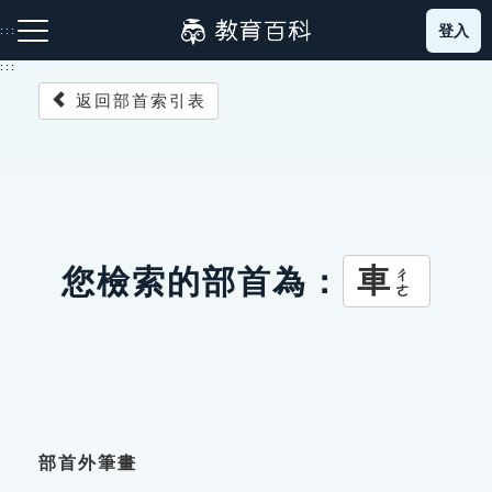
跳
登入
:::
到
主
:::
要
返回部首索引表
內
容
注音索引圖示
筆畫索引圖示
部首索引表圖示
車
您檢索的部首為：
ㄔㄜ
網站導覽
生字詞彙表
成語故事
部首外筆畫