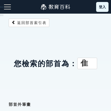
跳
登入
:::
到
主
:::
要
返回部首索引表
內
容
注音索引圖示
筆畫索引圖示
部首索引表圖示
隹
您檢索的部首為：
網站導覽
生字詞彙表
成語故事
部首外筆畫