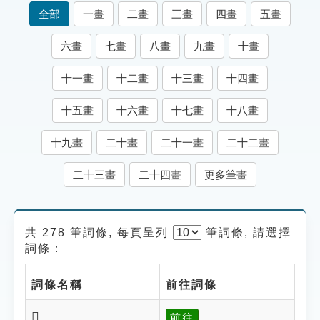
索引選單
全部
一畫
二畫
三畫
四畫
五畫
知識索引
六畫
七畫
八畫
九畫
十畫
單字索引
十一畫
十二畫
十三畫
十四畫
生命大百科索引
十五畫
十六畫
十七畫
十八畫
遊戲專區
十九畫
二十畫
二十一畫
二十二畫
教學應用
二十三畫
二十四畫
更多筆畫
貓頭鷹博士
共 278 筆詞條, 每頁呈列
筆
詞條, 請選擇
詞條：
詞條名稱
前往詞條
𨿂
前往