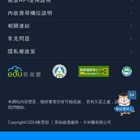
開放API使用說明
內嵌搜尋欄位說明
相關連結
常見問題
隱私權政策
本網站內容豐富，雖經審查仍有可能疏漏，
若有欠妥之處，請隨時與
我們聯絡。
貓頭鷹博士
Copyright©2014教育部
丨系統維運廠商：卡米爾有限公司
本站建議最佳瀏覽器版本為
Chrome 63+、Firefox57+、Edge79+及