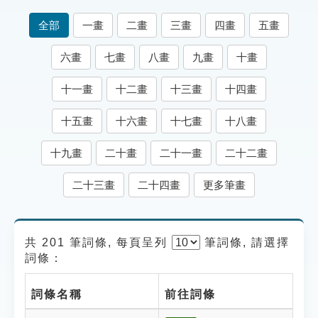
索引選單
全部
一畫
二畫
三畫
四畫
五畫
知識索引
六畫
七畫
八畫
九畫
十畫
單字索引
十一畫
十二畫
十三畫
十四畫
生命大百科索引
十五畫
十六畫
十七畫
十八畫
遊戲專區
十九畫
二十畫
二十一畫
二十二畫
教學應用
二十三畫
二十四畫
更多筆畫
貓頭鷹博士
共 201 筆詞條, 每頁呈列
筆
詞條, 請選擇
詞條：
詞條名稱
前往詞條