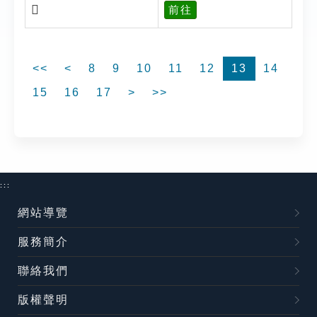
𩳨
前往
<<
<
8
9
10
11
12
13
14
15
16
17
>
>>
:::
網站導覽
服務簡介
聯絡我們
版權聲明