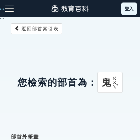
跳
登入
:::
到
主
:::
要
返回部首索引表
內
容
注音索引圖示
筆畫索引圖示
部首索引表圖示
ㄍㄨㄟˇ
鬼
您檢索的部首為：
網站導覽
生字詞彙表
成語故事
部首外筆畫