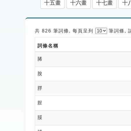
十五畫
十六畫
十七畫
十
共 826 筆詞條, 每頁呈列
筆
詞條,
詞條名稱
脪
脫
脬
脭
脮