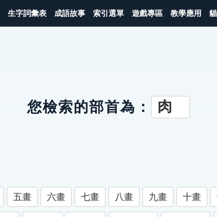
生字詞彙表
成語故事
索引選單
遊戲專區
教學應用
貓
肉
您檢索的部首為：
五畫
六畫
七畫
八畫
九畫
十畫