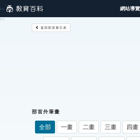
跳
網站導覽
:::
到
主
:::
要
返回部首索引表
內
容
部首外筆畫
全部
一畫
二畫
三畫
四畫