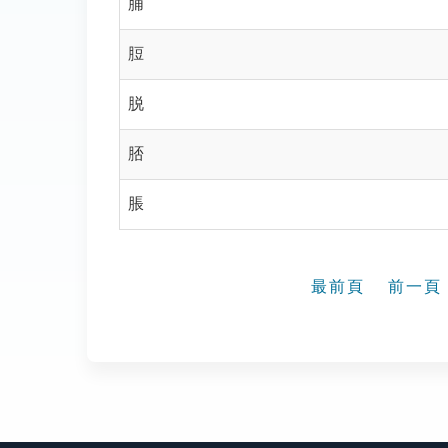
脯
脰
脱
脴
脹
最前頁
前一頁