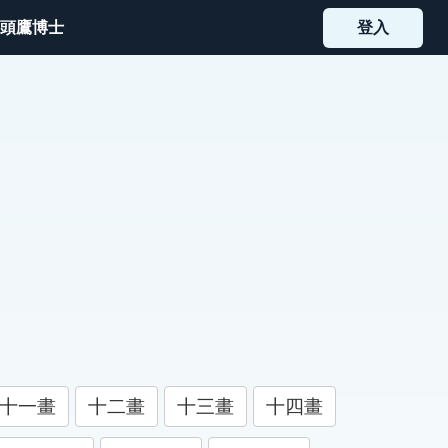
頭鷹博士
登入
十一畫
十二畫
十三畫
十四畫