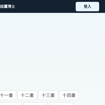
頭鷹博士
登入
十一畫
十二畫
十三畫
十四畫