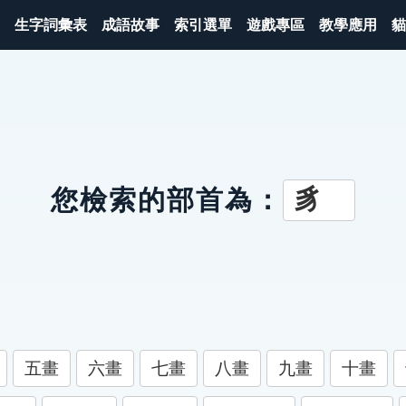
生字詞彙表
成語故事
索引選單
遊戲專區
教學應用
貓
豸
您檢索的部首為：
五畫
六畫
七畫
八畫
九畫
十畫