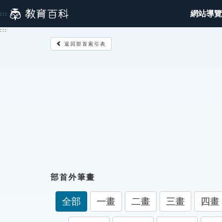
跳
網站導覽
:::
到
主
:::
要
返回部首索引表
內
容
部首外筆畫
全部
一畫
二畫
三畫
四畫