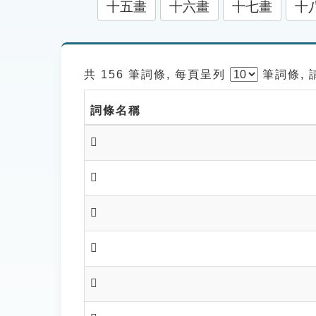
十五畫
十六畫
十七畫
十
共 156 筆詞條, 每頁呈列
筆
詞條,
詞條名稱
𧴇
𧴆
𧴌
𧴌
𧴍