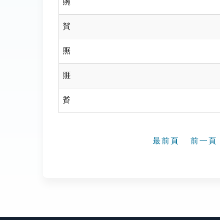
䝹
䝺
䝻
䝽
䝾
最前頁
前一頁