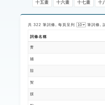
十五畫
十六畫
十七畫
十
共 322 筆詞條, 每頁呈列
筆
詞條,
詞條名稱
䝴
䝵
䝶
䝷
䝸