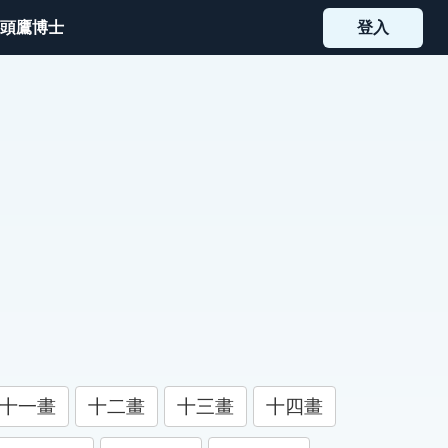
頭鷹博士
登入
十一畫
十二畫
十三畫
十四畫