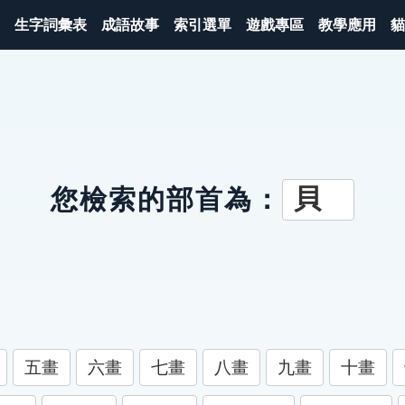
生字詞彙表
成語故事
索引選單
遊戲專區
教學應用
貓
貝
您檢索的部首為：
五畫
六畫
七畫
八畫
九畫
十畫