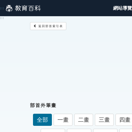
跳
網站導覽
:::
到
主
:::
要
返回部首索引表
內
容
部首外筆畫
全部
一畫
二畫
三畫
四畫