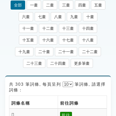
索引選單
全部
一畫
二畫
三畫
四畫
五畫
知識索引
六畫
七畫
八畫
九畫
十畫
單字索引
十一畫
十二畫
十三畫
十四畫
生命大百科索引
十五畫
十六畫
十七畫
十八畫
遊戲專區
十九畫
二十畫
二十一畫
二十二畫
教學應用
二十三畫
二十四畫
更多筆畫
貓頭鷹博士
共 303 筆詞條, 每頁呈列
筆
詞條, 請選擇
詞條：
詞條名稱
前往詞條
𩬖
前往