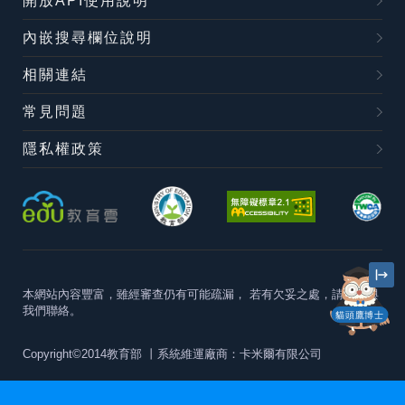
開放API使用說明
內嵌搜尋欄位說明
相關連結
常見問題
隱私權政策
本網站內容豐富，雖經審查仍有可能疏漏，
若有欠妥之處，請隨時與
我們聯絡。
貓頭鷹博士
Copyright©2014教育部
丨系統維運廠商：卡米爾有限公司
本站建議最佳瀏覽器版本為
Chrome 63+、Firefox57+、Edge79+及