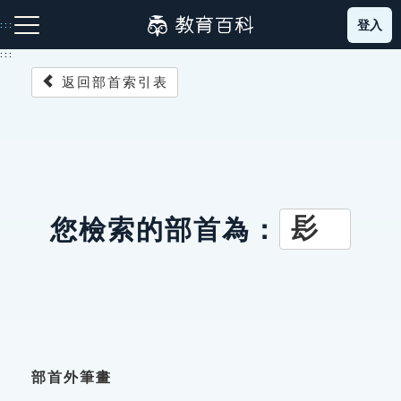
跳
登入
:::
到
主
:::
要
返回部首索引表
內
容
注音索引圖示
筆畫索引圖示
部首索引表圖示
髟
您檢索的部首為：
網站導覽
生字詞彙表
成語故事
部首外筆畫