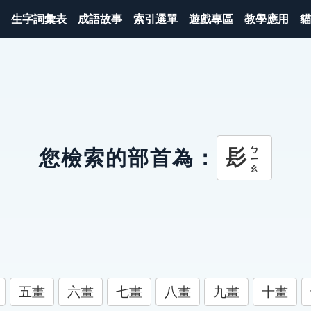
生字詞彙表
成語故事
索引選單
遊戲專區
教學應用
貓
ㄅㄧㄠ
髟
您檢索的部首為：
五畫
六畫
七畫
八畫
九畫
十畫