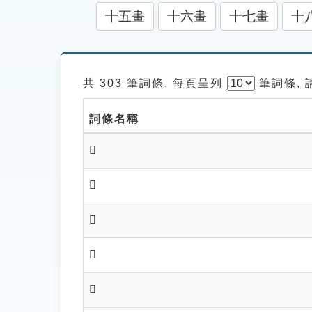
十五畫
十六畫
十七畫
十
共 303 筆詞條, 每頁呈列
筆
詞條,
詞條名稱
𩬖
𩬗
𩬘
𩬙
𩬚