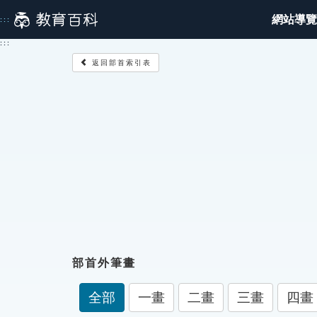
跳
網站導覽
:::
到
主
:::
要
返回部首索引表
內
容
部首外筆畫
全部
一畫
二畫
三畫
四畫