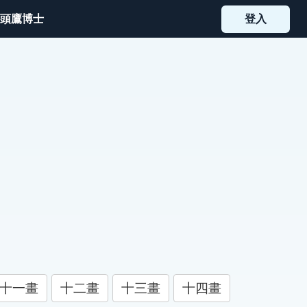
頭鷹博士
登入
十一畫
十二畫
十三畫
十四畫