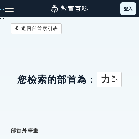
跳
登入
:::
到
主
:::
要
返回部首索引表
內
容
注音索引圖示
筆畫索引圖示
部首索引表圖示
力
您檢索的部首為：
ㄌㄧˋ
網站導覽
生字詞彙表
成語故事
部首外筆畫