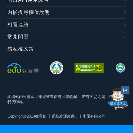
開放API使用說明
內嵌搜尋欄位說明
相關連結
常見問題
隱私權政策
本網站內容豐富，雖經審查仍有可能疏漏，
若有欠妥之處，請隨時與
我們聯絡。
貓頭鷹博士
Copyright©2014教育部
丨系統維運廠商：卡米爾有限公司
本站建議最佳瀏覽器版本為
Chrome 63+、Firefox57+、Edge79+及