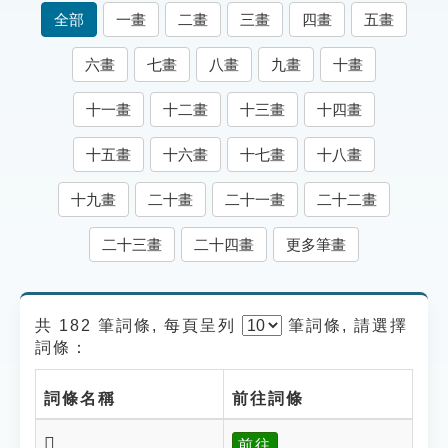
索引選單
全部
一畫
二畫
三畫
四畫
五畫
知識索引
六畫
七畫
八畫
九畫
十畫
單字索引
十一畫
十二畫
十三畫
十四畫
生命大百科索引
十五畫
十六畫
十七畫
十八畫
遊戲專區
十九畫
二十畫
二十一畫
二十二畫
教學應用
二十三畫
二十四畫
更多筆畫
貓頭鷹博士
共 182 筆詞條, 每頁呈列
筆
詞條, 請選擇
詞條：
詞條名稱
前往詞條
𠢈
前往