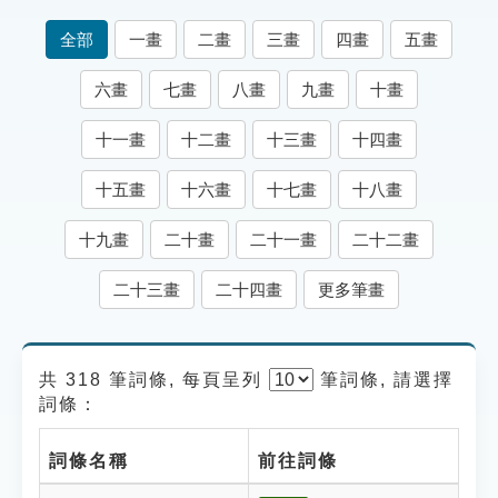
索引選單
全部
一畫
二畫
三畫
四畫
五畫
知識索引
六畫
七畫
八畫
九畫
十畫
單字索引
十一畫
十二畫
十三畫
十四畫
生命大百科索引
十五畫
十六畫
十七畫
十八畫
遊戲專區
十九畫
二十畫
二十一畫
二十二畫
教學應用
二十三畫
二十四畫
更多筆畫
貓頭鷹博士
共 318 筆詞條, 每頁呈列
筆
詞條, 請選擇
詞條：
詞條名稱
前往詞條