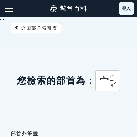
跳
登入
:::
到
主
:::
要
返回部首索引表
內
容
注音索引圖示
筆畫索引圖示
部首索引表圖示
ㄇㄧㄢˊ
宀
您檢索的部首為：
網站導覽
生字詞彙表
成語故事
部首外筆畫