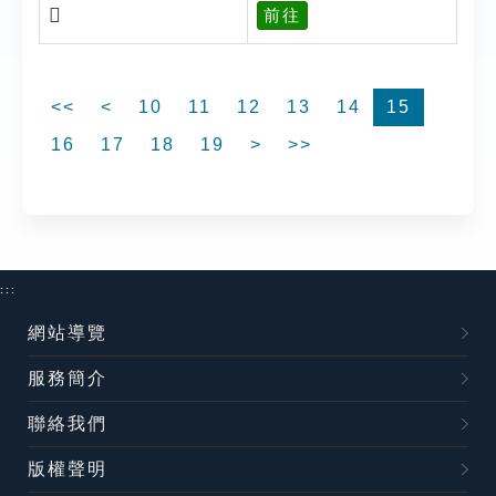
𡧖
前往
<<
<
10
11
12
13
14
15
16
17
18
19
>
>>
:::
網站導覽
服務簡介
聯絡我們
版權聲明