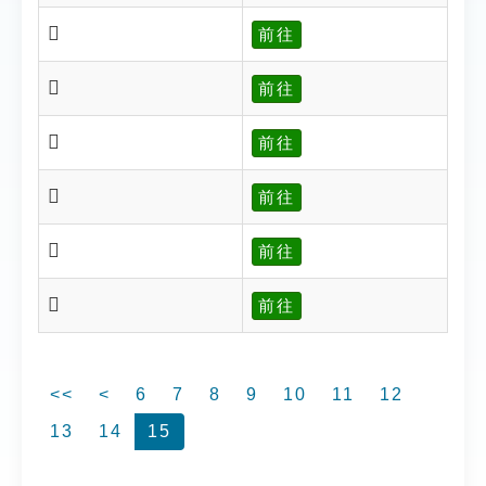
𢨚
前往
𢨛
前往
𢨞
前往
𢨟
前往
𢨡
前往
𢨣
前往
<<
<
6
7
8
9
10
11
12
13
14
15