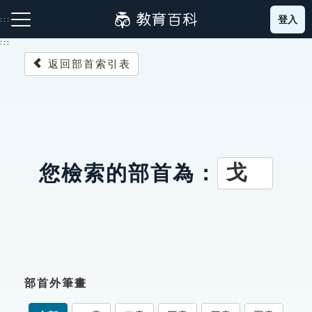
跳
登入
:::
到
主
:::
要
返回部首索引表
內
容
注音索引圖示
筆畫索引圖示
部首索引表圖示
戈
您檢索的部首為：
網站導覽
生字詞彙表
部首外筆畫
成語故事