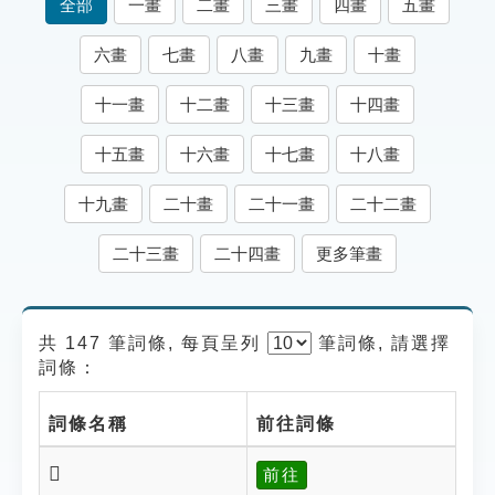
全部
一畫
二畫
三畫
四畫
五畫
索引選單
六畫
七畫
八畫
九畫
十畫
知識索引
單字索引
十一畫
十二畫
十三畫
十四畫
生命大百科索引
十五畫
十六畫
十七畫
十八畫
十九畫
二十畫
二十一畫
二十二畫
遊戲專區
二十三畫
二十四畫
更多筆畫
教學應用
貓頭鷹博士
共 147 筆詞條, 每頁呈列
筆
詞條, 請選擇
詞條：
詞條名稱
前往詞條
𢨙
前往