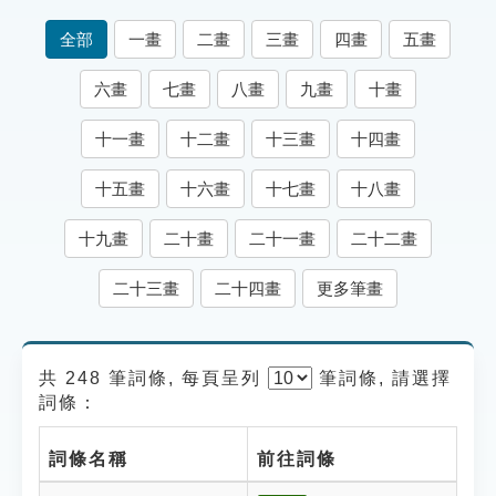
索引選單
全部
一畫
二畫
三畫
四畫
五畫
知識索引
六畫
七畫
八畫
九畫
十畫
單字索引
十一畫
十二畫
十三畫
十四畫
生命大百科索引
十五畫
十六畫
十七畫
十八畫
遊戲專區
十九畫
二十畫
二十一畫
二十二畫
教學應用
二十三畫
二十四畫
更多筆畫
貓頭鷹博士
共 248 筆詞條, 每頁呈列
筆
詞條, 請選擇
詞條：
詞條名稱
前往詞條