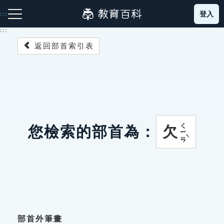
跳
登入
:::
到
主
:::
要
返回部首索引表
內
容
注音索引圖示
筆畫索引圖示
部首索引表圖示
ㄑㄧㄢˋ
欠
您檢索的部首為：
網站導覽
生字詞彙表
成語故事
部首外筆畫