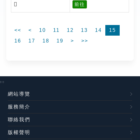
𣢮
前往
<<
<
10
11
12
13
14
15
16
17
18
19
>
>>
:::
網站導覽
服務簡介
聯絡我們
版權聲明