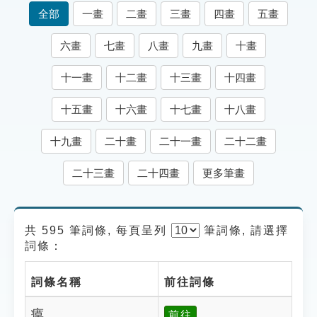
索引選單
全部
一畫
二畫
三畫
四畫
五畫
知識索引
六畫
七畫
八畫
九畫
十畫
單字索引
十一畫
十二畫
十三畫
十四畫
生命大百科索引
十五畫
十六畫
十七畫
十八畫
遊戲專區
十九畫
二十畫
二十一畫
二十二畫
教學應用
二十三畫
二十四畫
更多筆畫
貓頭鷹博士
共 595 筆詞條, 每頁呈列
筆
詞條, 請選擇
詞條：
詞條名稱
前往詞條
瘼
前往