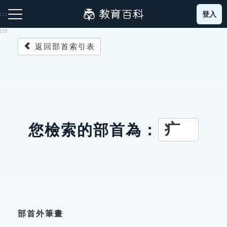
跳
登入
:::
到
主
:::
要
返回部首索引表
內
容
注音索引圖示
筆畫索引圖示
部首索引表圖示
疒
您檢索的部首為：
網站導覽
生字詞彙表
成語故事
部首外筆畫