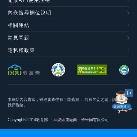
開放API使用說明
內嵌搜尋欄位說明
相關連結
常見問題
隱私權政策
本網站內容豐富，雖經審查仍有可能疏漏，
若有欠妥之處，請隨時與
我們聯絡。
貓頭鷹博士
Copyright©2014教育部
丨系統維運廠商：卡米爾有限公司
本站建議最佳瀏覽器版本為
Chrome 63+、Firefox57+、Edge79+及