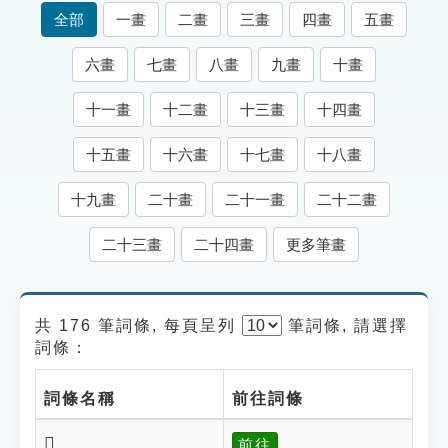
索引選單
全部
一畫
二畫
三畫
四畫
五畫
知識索引
六畫
七畫
八畫
九畫
十畫
單字索引
十一畫
十二畫
十三畫
十四畫
生命大百科索引
十五畫
十六畫
十七畫
十八畫
遊戲專區
十九畫
二十畫
二十一畫
二十二畫
教學應用
二十三畫
二十四畫
更多筆畫
貓頭鷹博士
共 176 筆詞條, 每頁呈列
筆
詞條, 請選擇
詞條：
詞條名稱
前往詞條
𦏁
前往