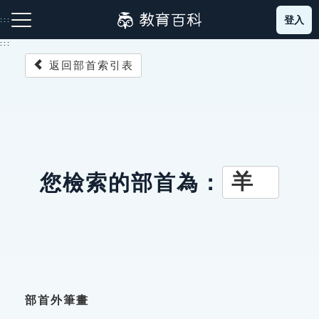
跳
登入
:::
到
主
:::
要
返回部首索引表
內
容
注音索引圖示
筆畫索引圖示
部首索引表圖示
羊
您檢索的部首為：
網站導覽
生字詞彙表
成語故事
部首外筆畫