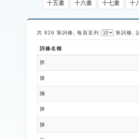
十五畫
十六畫
十七畫
十
共 826 筆詞條, 每頁呈列
筆
詞條,
詞條名稱
脺
脻
脼
脾
脿