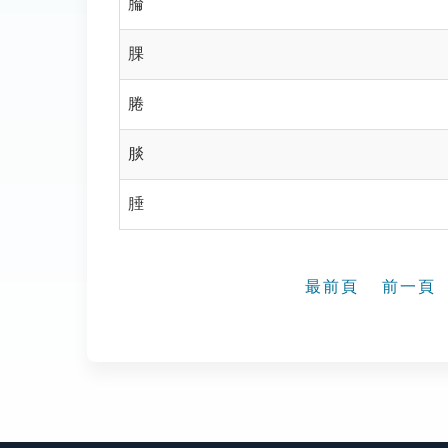
腀
腂
腃
腅
腄
最前頁
前一頁