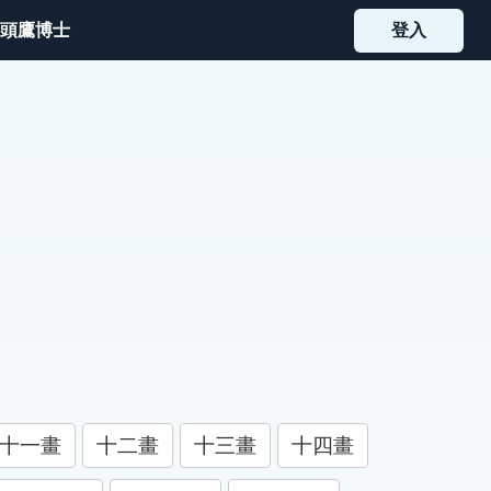
頭鷹博士
登入
十一畫
十二畫
十三畫
十四畫