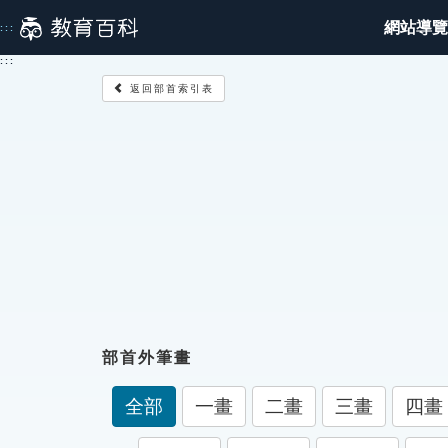
跳
網站導覽
:::
到
主
:::
要
返回部首索引表
內
容
部首外筆畫
全部
一畫
二畫
三畫
四畫