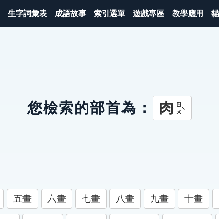
生字詞彙表
成語故事
索引選單
遊戲專區
教學應用
貓
肉
您檢索的部首為：
ㄖㄡˋ
五畫
六畫
七畫
八畫
九畫
十畫