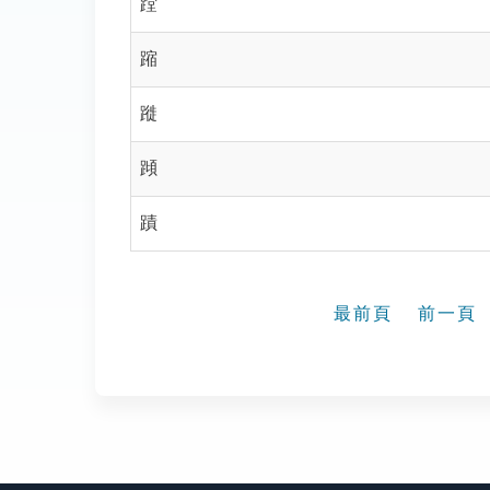
蹚
蹜
蹝
蹞
蹟
最前頁
前一頁