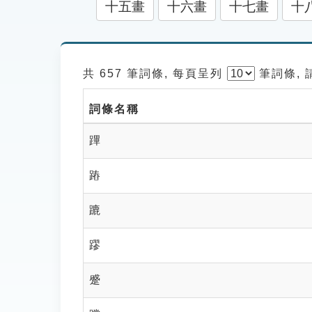
十五畫
十六畫
十七畫
十
共 657 筆詞條, 每頁呈列
筆
詞條,
詞條名稱
蹕
蹖
蹗
蹘
蹙