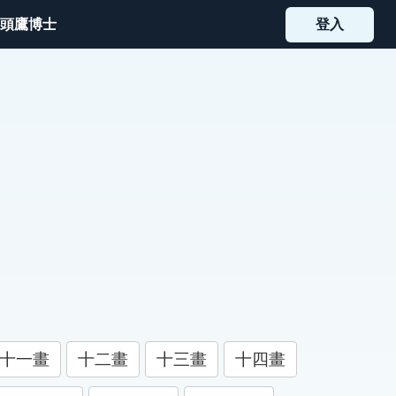
頭鷹博士
登入
十一畫
十二畫
十三畫
十四畫