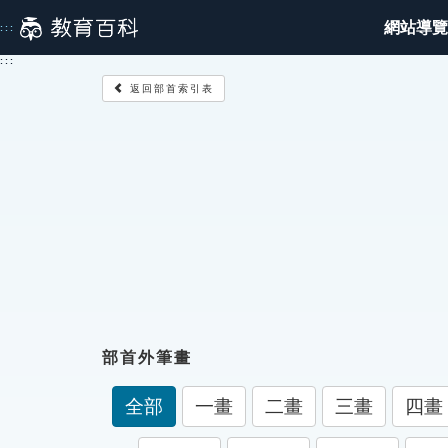
跳
網站導覽
:::
到
主
:::
要
返回部首索引表
內
容
部首外筆畫
全部
一畫
二畫
三畫
四畫