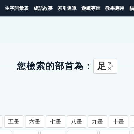
生字詞彙表
成語故事
索引選單
遊戲專區
教學應用
貓
足
您檢索的部首為：
ㄗㄨˊ
五畫
六畫
七畫
八畫
九畫
十畫