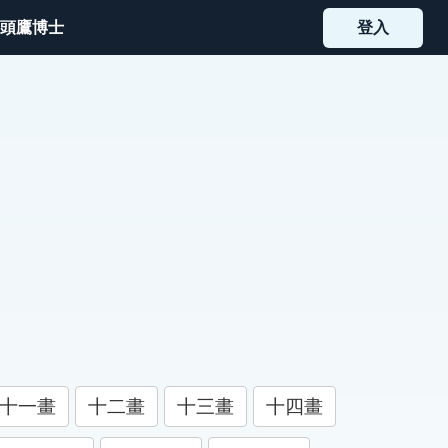
頭鷹博士
登入
十一畫
十二畫
十三畫
十四畫