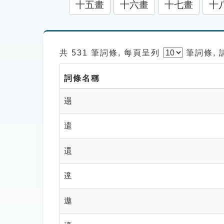
十五畫
十六畫
十七畫
十
共 531 筆詞條, 每頁呈列
筆
詞條,
詞條名稱
遢
遣
遦
遧
遨