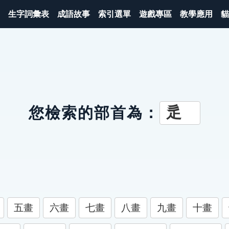
生字詞彙表
成語故事
索引選單
遊戲專區
教學應用
貓
辵
您檢索的部首為：
五畫
六畫
七畫
八畫
九畫
十畫