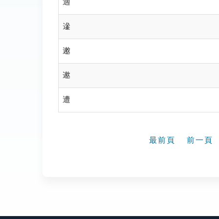
適
遪
遫
遬
遭
最前頁
前一頁