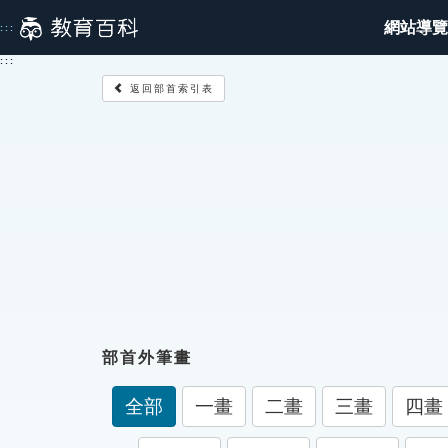
跳
網站導覽
:::
到
主
:::
要
返回部首索引表
內
容
部首外筆畫
全部
一畫
二畫
三畫
四畫