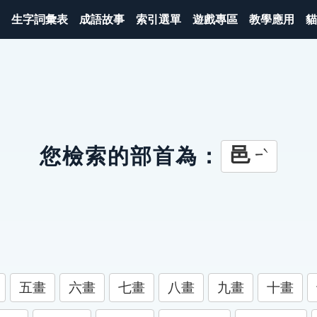
生字詞彙表
成語故事
索引選單
遊戲專區
教學應用
貓
邑
您檢索的部首為：
ㄧˋ
五畫
六畫
七畫
八畫
九畫
十畫