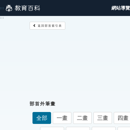
跳
網站導覽
:::
到
主
:::
要
返回部首索引表
內
容
部首外筆畫
全部
一畫
二畫
三畫
四畫