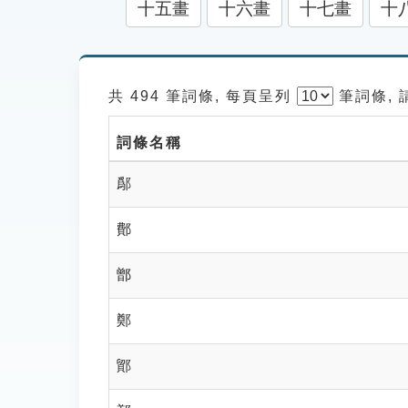
十五畫
十六畫
十七畫
十
共 494 筆詞條, 每頁呈列
筆
詞條,
詞條名稱
鄬
鄪
鄫
鄭
鄮