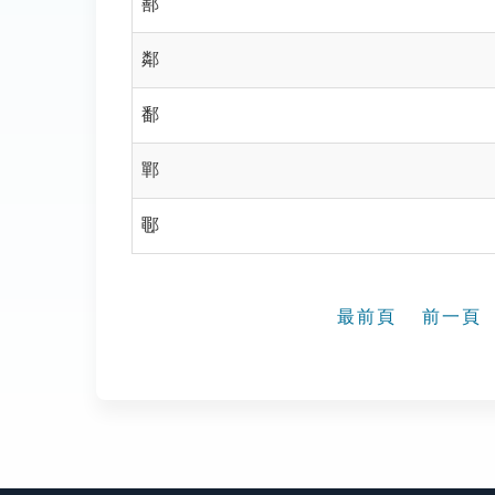
鄯
鄰
鄱
鄲
鄳
最前頁
前一頁