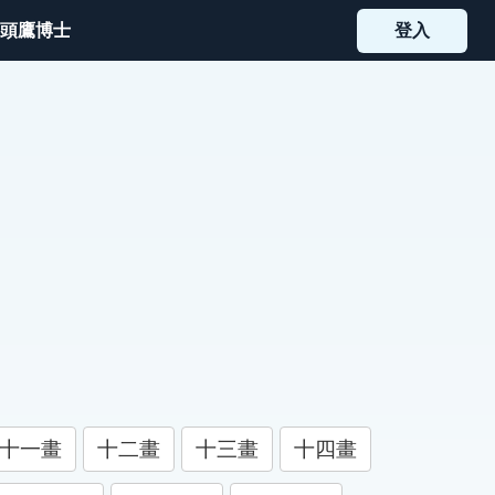
頭鷹博士
登入
十一畫
十二畫
十三畫
十四畫