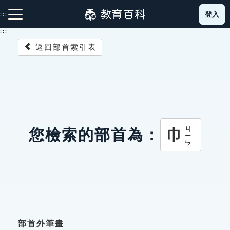
跳
登入
:::
到
主
:::
要
返回部首索引表
內
容
注音索引圖示
筆畫索引圖示
部首索引表圖示
ㄐㄧㄣ
巾
您檢索的部首為：
網站導覽
生字詞彙表
成語故事
部首外筆畫