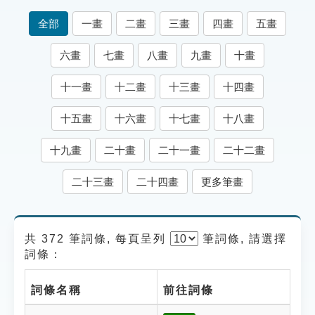
索引選單
全部
一畫
二畫
三畫
四畫
五畫
知識索引
六畫
七畫
八畫
九畫
十畫
單字索引
十一畫
十二畫
十三畫
十四畫
生命大百科索引
十五畫
十六畫
十七畫
十八畫
遊戲專區
十九畫
二十畫
二十一畫
二十二畫
教學應用
二十三畫
二十四畫
更多筆畫
貓頭鷹博士
共 372 筆詞條, 每頁呈列
筆
詞條, 請選擇
詞條：
詞條名稱
前往詞條