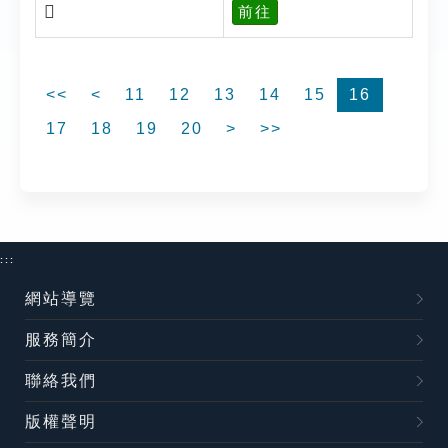
𢁣
前往
<<
<
11
12
13
14
15
16
17
18
19
20
>
>>
:::
網站導覽
服務簡介
聯絡我們
版權聲明