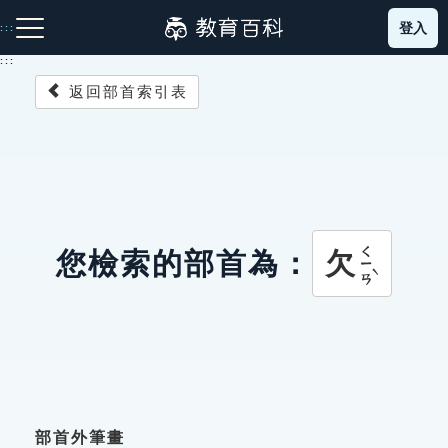
跳
登入
:::
到
主
:::
要
返回部首索引表
內
容
注音索引圖示
筆畫索引圖示
部首索引表圖示
ㄑㄧㄢˋ
欠
您檢索的部首為：
網站導覽
生字詞彙表
成語故事
部首外筆畫