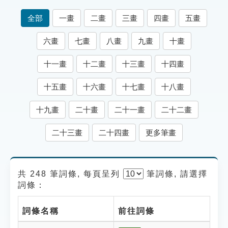
索引選單
全部
一畫
二畫
三畫
四畫
五畫
知識索引
六畫
七畫
八畫
九畫
十畫
單字索引
十一畫
十二畫
十三畫
十四畫
生命大百科索引
十五畫
十六畫
十七畫
十八畫
遊戲專區
十九畫
二十畫
二十一畫
二十二畫
教學應用
二十三畫
二十四畫
更多筆畫
貓頭鷹博士
共 248 筆詞條, 每頁呈列
筆
詞條, 請選擇
詞條：
詞條名稱
前往詞條