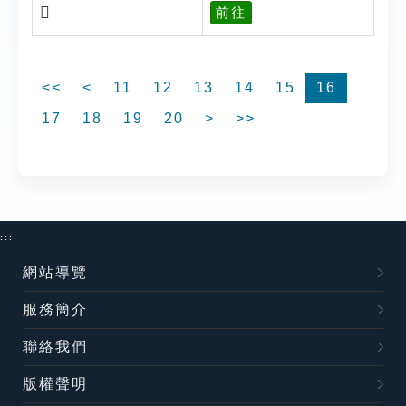
𣣊
前往
<<
<
11
12
13
14
15
16
17
18
19
20
>
>>
:::
網站導覽
服務簡介
聯絡我們
版權聲明