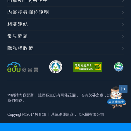
開放API使用說明
內嵌搜尋欄位說明
相關連結
常見問題
隱私權政策
本網站內容豐富，雖經審查仍有可能疏漏，
若有欠妥之處，請隨時與
我們聯絡。
貓頭鷹博士
Copyright©2014教育部
丨系統維運廠商：卡米爾有限公司
本站建議最佳瀏覽器版本為
Chrome 63+、Firefox57+、Edge79+及