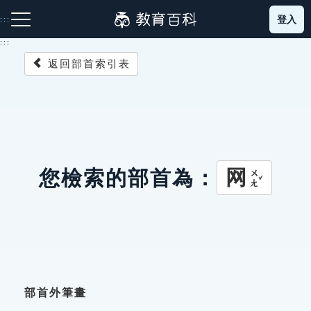
跳
登入
:::
到
主
:::
要
返回部首索引表
內
容
注音索引圖示
筆畫索引圖示
部首索引表圖示
网
您檢索的部首為：
ㄨㄤˇ
網站導覽
生字詞彙表
成語故事
部首外筆畫