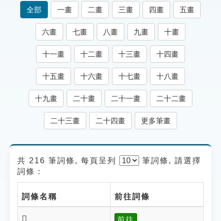
索引選單
全部
一畫
二畫
三畫
四畫
五畫
知識索引
六畫
七畫
八畫
九畫
十畫
單字索引
十一畫
十二畫
十三畫
十四畫
生命大百科索引
十五畫
十六畫
十七畫
十八畫
遊戲專區
十九畫
二十畫
二十一畫
二十二畫
教學應用
二十三畫
二十四畫
更多筆畫
貓頭鷹博士
共 216 筆詞條, 每頁呈列
筆
詞條, 請選擇
詞條：
詞條名稱
前往詞條
𦋱
前往