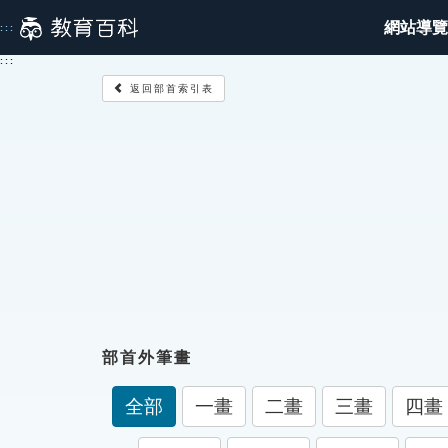
跳
網站導覽
:::
到
主
:::
要
返回部首索引表
內
容
部首外筆畫
全部
一畫
二畫
三畫
四畫