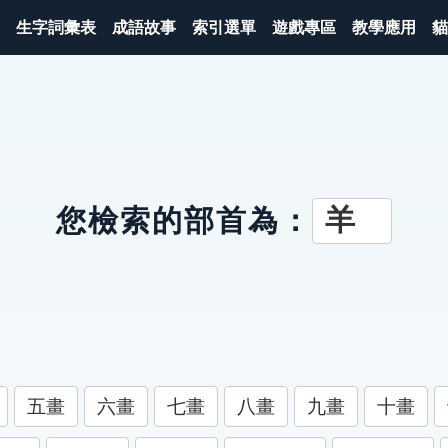
生字詞彙表
成語故事
索引選單
遊戲專區
教學應用
貓
羊
您檢索的部首為：
五畫
六畫
七畫
八畫
九畫
十畫