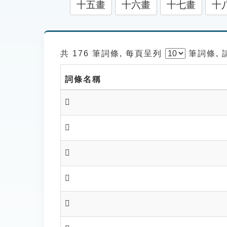
十五畫
十六畫
十七畫
十
共 176 筆詞條, 每頁呈列
筆
詞條,
詞條名稱
𦏋
𦏌
𦏍
𦏑
𦏕