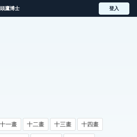
頭鷹博士
登入
十一畫
十二畫
十三畫
十四畫