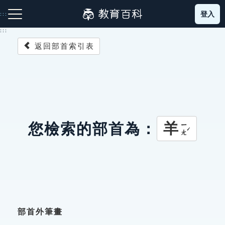
跳
登入
:::
到
主
:::
要
返回部首索引表
內
容
注音索引圖示
筆畫索引圖示
部首索引表圖示
羊
您檢索的部首為：
ㄧㄤˊ
網站導覽
生字詞彙表
成語故事
部首外筆畫