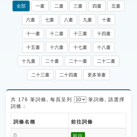
索引選單
全部
一畫
二畫
三畫
四畫
五畫
知識索引
六畫
七畫
八畫
九畫
十畫
單字索引
十一畫
十二畫
十三畫
十四畫
生命大百科索引
十五畫
十六畫
十七畫
十八畫
遊戲專區
十九畫
二十畫
二十一畫
二十二畫
教學應用
二十三畫
二十四畫
更多筆畫
貓頭鷹博士
共 176 筆詞條, 每頁呈列
筆
詞條, 請選擇
詞條：
詞條名稱
前往詞條
𦏋
前往