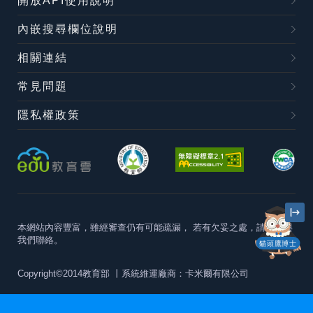
開放API使用說明
內嵌搜尋欄位說明
相關連結
常見問題
隱私權政策
本網站內容豐富，雖經審查仍有可能疏漏，
若有欠妥之處，請隨時與
我們聯絡。
貓頭鷹博士
Copyright©2014教育部
丨系統維運廠商：卡米爾有限公司
本站建議最佳瀏覽器版本為
Chrome 63+、Firefox57+、Edge79+及