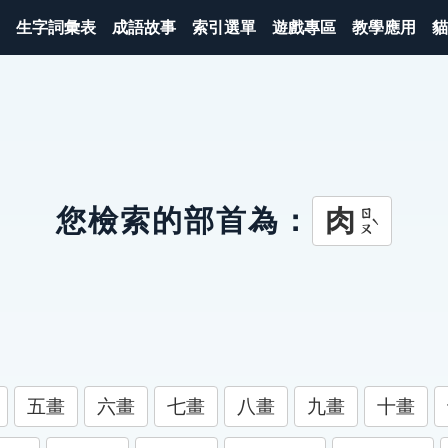
生字詞彙表
成語故事
索引選單
遊戲專區
教學應用
貓
肉
您檢索的部首為：
ㄖㄡˋ
五畫
六畫
七畫
八畫
九畫
十畫