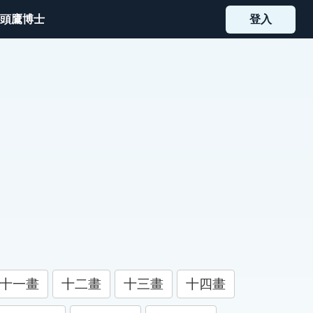
頭鷹博士
登入
十一畫
十二畫
十三畫
十四畫