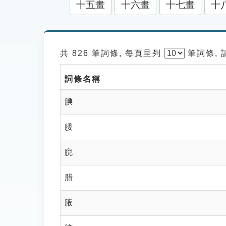
十五畫
十六畫
十七畫
十
共 826 筆詞條, 每頁呈列
筆
詞條,
詞條名稱
腆
腇
腉
腊
腋