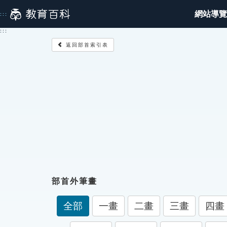
跳
網站導覽
:::
到
主
:::
要
返回部首索引表
內
容
部首外筆畫
全部
一畫
二畫
三畫
四畫