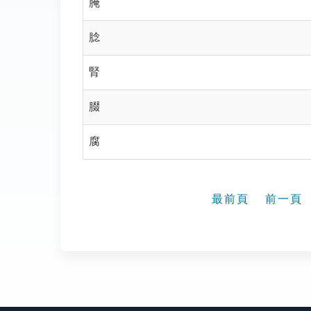
腌
腍
腎
腏
腐
最前頁
前一頁