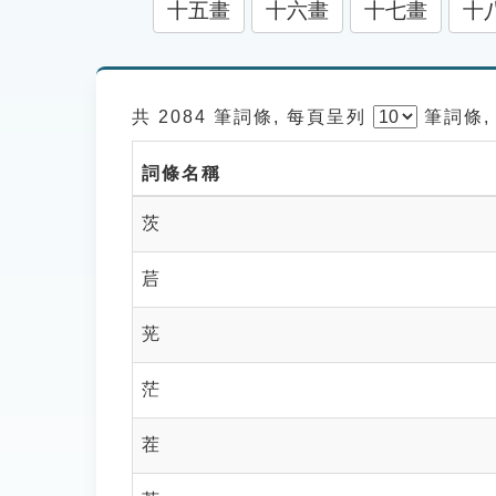
十五畫
十六畫
十七畫
十
共 2084 筆詞條, 每頁呈列
筆
詞條,
詞條名稱
茨
茩
茪
茫
茬