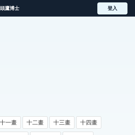
頭鷹博士
登入
十一畫
十二畫
十三畫
十四畫