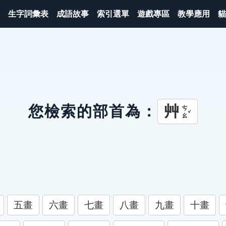
生字詞彙表
成語故事
索引選單
遊戲專區
教學應用
貓
艸
您檢索的部首為：
ㄘㄠˇ
五畫
六畫
七畫
八畫
九畫
十畫