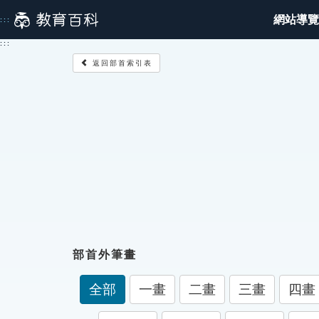
跳
網站導覽
:::
到
主
:::
要
返回部首索引表
內
容
部首外筆畫
全部
一畫
二畫
三畫
四畫