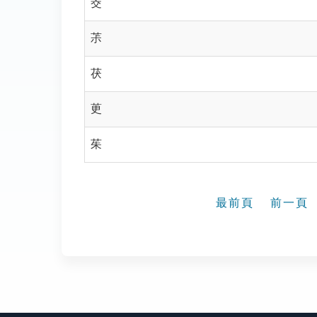
茭
茮
茯
茰
茱
最前頁
前一頁