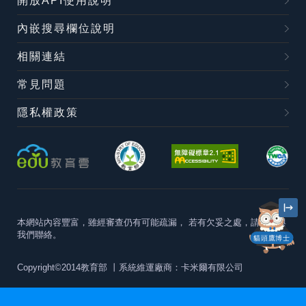
開放API使用說明
內嵌搜尋欄位說明
相關連結
常見問題
隱私權政策
本網站內容豐富，雖經審查仍有可能疏漏，
若有欠妥之處，請隨時與
我們聯絡。
貓頭鷹博士
Copyright©2014教育部
丨系統維運廠商：卡米爾有限公司
本站建議最佳瀏覽器版本為
Chrome 63+、Firefox57+、Edge79+及