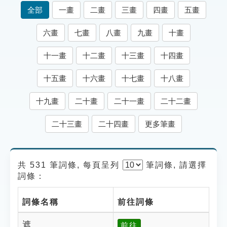
索引選單
全部
一畫
二畫
三畫
四畫
五畫
知識索引
六畫
七畫
八畫
九畫
十畫
單字索引
十一畫
十二畫
十三畫
十四畫
生命大百科索引
十五畫
十六畫
十七畫
十八畫
遊戲專區
十九畫
二十畫
二十一畫
二十二畫
教學應用
二十三畫
二十四畫
更多筆畫
貓頭鷹博士
共 531 筆詞條, 每頁呈列
筆
詞條, 請選擇
詞條：
詞條名稱
前往詞條
遮
前往