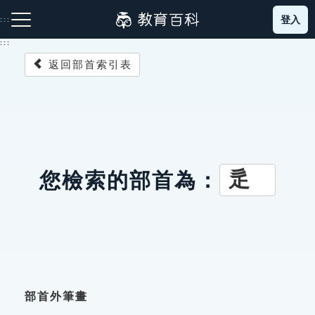
跳
登入
:::
到
主
:::
要
返回部首索引表
內
容
注音索引圖示
筆畫索引圖示
部首索引表圖示
辵
您檢索的部首為：
網站導覽
生字詞彙表
成語故事
部首外筆畫