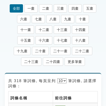
索引選單
全部
一畫
二畫
三畫
四畫
五畫
知識索引
六畫
七畫
八畫
九畫
十畫
單字索引
十一畫
十二畫
十三畫
十四畫
生命大百科索引
十五畫
十六畫
十七畫
十八畫
遊戲專區
十九畫
二十畫
二十一畫
二十二畫
教學應用
二十三畫
二十四畫
更多筆畫
貓頭鷹博士
共 318 筆詞條, 每頁呈列
筆
詞條, 請選擇
詞條：
詞條名稱
前往詞條