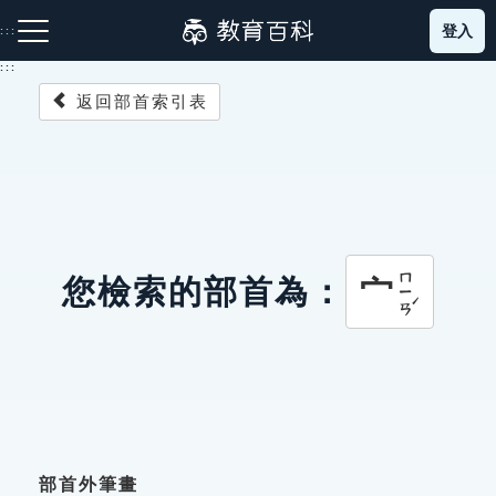
跳
登入
:::
到
主
:::
要
返回部首索引表
內
容
注音索引圖示
筆畫索引圖示
部首索引表圖示
ㄇㄧㄢˊ
宀
您檢索的部首為：
網站導覽
生字詞彙表
成語故事
部首外筆畫