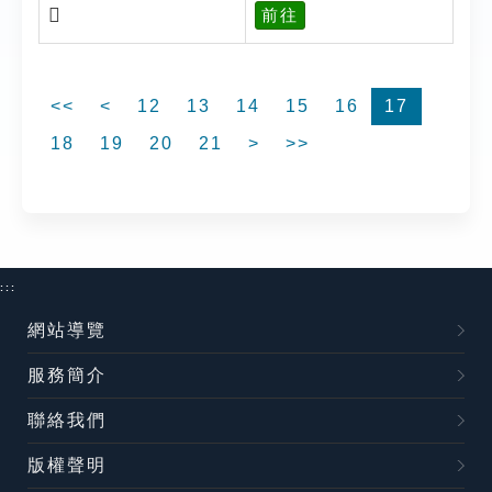
𡧺
前往
<<
<
12
13
14
15
16
17
18
19
20
21
>
>>
:::
網站導覽
服務簡介
聯絡我們
版權聲明