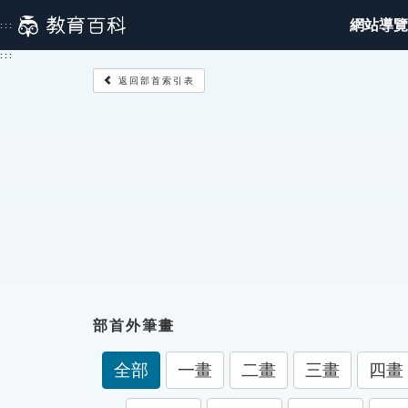
跳
網站導覽
:::
到
主
:::
要
返回部首索引表
內
容
部首外筆畫
全部
一畫
二畫
三畫
四畫