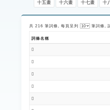
十五畫
十六畫
十七畫
十
共 216 筆詞條, 每頁呈列
筆
詞條,
詞條名稱
𦌆
𦋻
𦋽
𦋾
𦋿