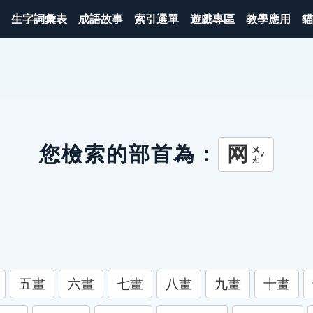
生字詞彙表
成語故事
索引選單
遊戲專區
教學應用
貓
网
您檢索的部首為：
ㄨㄤˇ
五畫
六畫
七畫
八畫
九畫
十畫