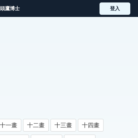
頭鷹博士
登入
十一畫
十二畫
十三畫
十四畫