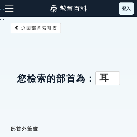
跳
登入
:::
到
主
:::
要
返回部首索引表
內
容
注音索引圖示
筆畫索引圖示
部首索引表圖示
耳
您檢索的部首為：
網站導覽
生字詞彙表
成語故事
部首外筆畫