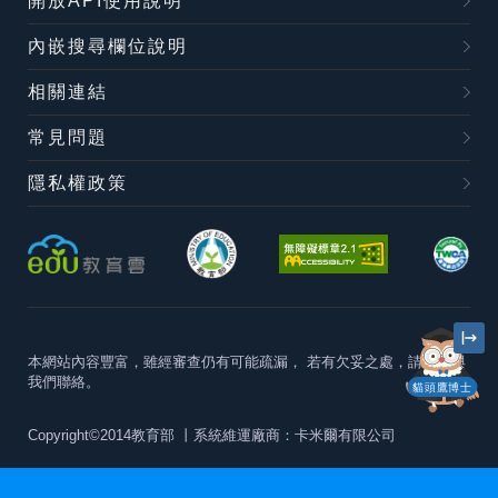
開放API使用說明
內嵌搜尋欄位說明
相關連結
常見問題
隱私權政策
本網站內容豐富，雖經審查仍有可能疏漏，
若有欠妥之處，請隨時與
我們聯絡。
貓頭鷹博士
Copyright©2014教育部
丨系統維運廠商：卡米爾有限公司
本站建議最佳瀏覽器版本為
Chrome 63+、Firefox57+、Edge79+及