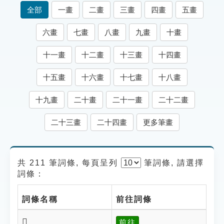
索引選單
全部
一畫
二畫
三畫
四畫
五畫
知識索引
六畫
七畫
八畫
九畫
十畫
單字索引
十一畫
十二畫
十三畫
十四畫
生命大百科索引
十五畫
十六畫
十七畫
十八畫
遊戲專區
十九畫
二十畫
二十一畫
二十二畫
教學應用
二十三畫
二十四畫
更多筆畫
貓頭鷹博士
共 211 筆詞條, 每頁呈列
筆
詞條, 請選擇
詞條：
詞條名稱
前往詞條
𦖼
前往