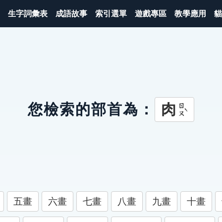
生字詞彙表
成語故事
索引選單
遊戲專區
教學應用
貓
肉
您檢索的部首為：
ㄖㄡˋ
五畫
六畫
七畫
八畫
九畫
十畫