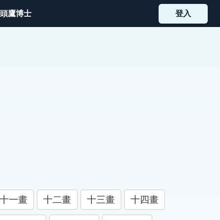
頭鷹博士
登入
十一畫
十二畫
十三畫
十四畫