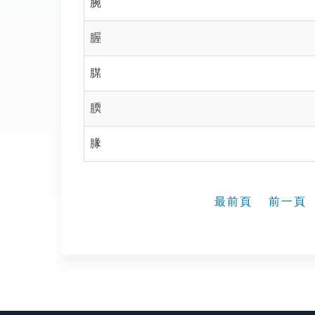
腕
腛
腜
腝
腞
最前頁
前一頁