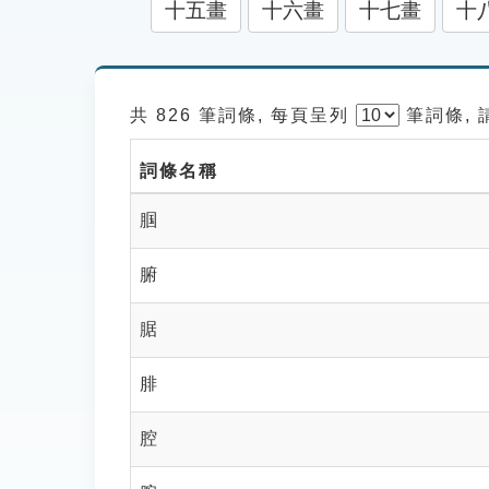
十五畫
十六畫
十七畫
十
共 826 筆詞條, 每頁呈列
筆
詞條,
詞條名稱
腘
腑
腒
腓
腔