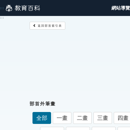
跳
網站導覽
:::
到
主
:::
要
返回部首索引表
內
容
部首外筆畫
全部
一畫
二畫
三畫
四畫