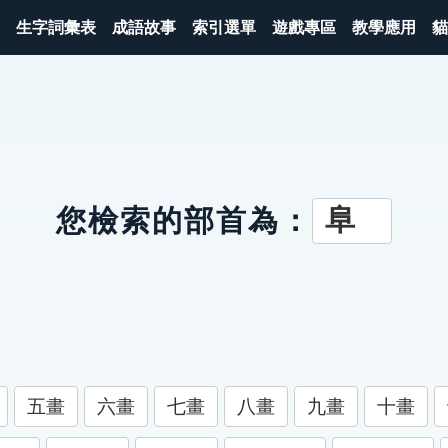
生字詞彙表
成語故事
索引選單
遊戲專區
教學應用
貓
阜
您檢索的部首為：
五畫
六畫
七畫
八畫
九畫
十畫