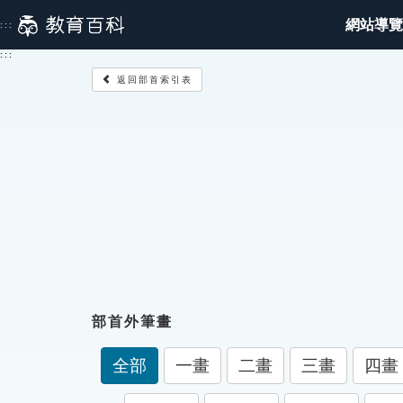
跳
網站導覽
:::
到
主
:::
要
返回部首索引表
內
容
部首外筆畫
全部
一畫
二畫
三畫
四畫