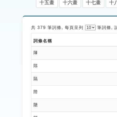
十五畫
十六畫
十七畫
十
共 379 筆詞條, 每頁呈列
筆
詞條,
詞條名稱
䧘
䧙
䧚
䧛
䧜