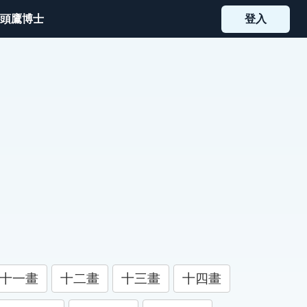
頭鷹博士
登入
十一畫
十二畫
十三畫
十四畫