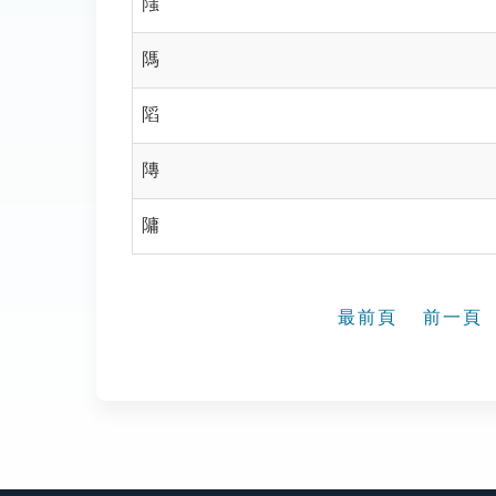
䧝
䧞
䧟
䧠
䧡
最前頁
前一頁