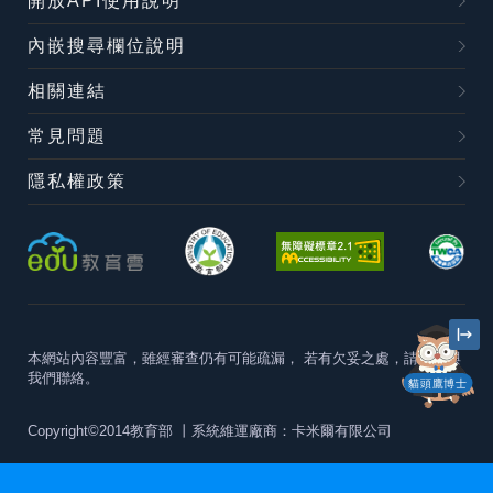
開放API使用說明
內嵌搜尋欄位說明
相關連結
常見問題
隱私權政策
本網站內容豐富，雖經審查仍有可能疏漏，
若有欠妥之處，請隨時與
我們聯絡。
貓頭鷹博士
Copyright©2014教育部
丨系統維運廠商：卡米爾有限公司
本站建議最佳瀏覽器版本為
Chrome 63+、Firefox57+、Edge79+及