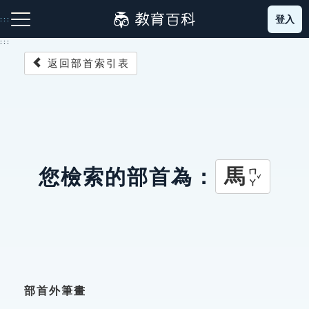
跳
登入
:::
到
主
:::
要
返回部首索引表
內
容
注音索引圖示
筆畫索引圖示
部首索引表圖示
馬
您檢索的部首為：
ㄇㄚˇ
網站導覽
生字詞彙表
成語故事
部首外筆畫