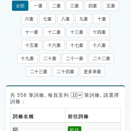
索引選單
全部
一畫
二畫
三畫
四畫
五畫
知識索引
六畫
七畫
八畫
九畫
十畫
單字索引
十一畫
十二畫
十三畫
十四畫
生命大百科索引
十五畫
十六畫
十七畫
十八畫
遊戲專區
十九畫
二十畫
二十一畫
二十二畫
教學應用
二十三畫
二十四畫
更多筆畫
貓頭鷹博士
共 558 筆詞條, 每頁呈列
筆
詞條, 請選擇
詞條：
詞條名稱
前往詞條
驖
前往