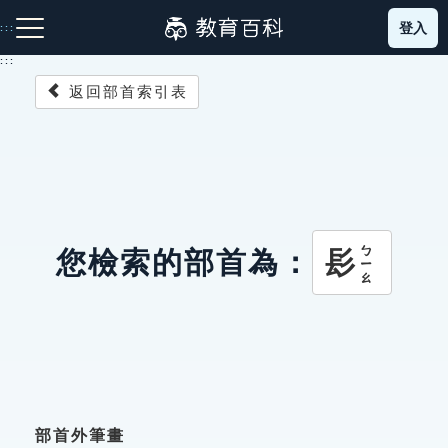
跳
登入
:::
到
主
:::
要
返回部首索引表
內
容
注音索引圖示
筆畫索引圖示
部首索引表圖示
ㄅㄧㄠ
髟
您檢索的部首為：
網站導覽
生字詞彙表
成語故事
部首外筆畫