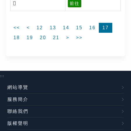
𩭑
前往
<<
<
12
13
14
15
16
17
18
19
20
21
>
>>
:::
網站導覽
服務簡介
聯絡我們
版權聲明