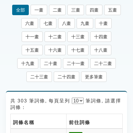
索引選單
全部
一畫
二畫
三畫
四畫
五畫
知識索引
六畫
七畫
八畫
九畫
十畫
單字索引
十一畫
十二畫
十三畫
十四畫
生命大百科索引
十五畫
十六畫
十七畫
十八畫
遊戲專區
十九畫
二十畫
二十一畫
二十二畫
教學應用
二十三畫
二十四畫
更多筆畫
貓頭鷹博士
共 303 筆詞條, 每頁呈列
筆
詞條, 請選擇
詞條：
詞條名稱
前往詞條