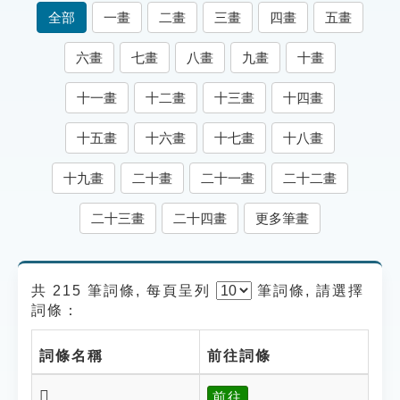
索引選單
全部
一畫
二畫
三畫
四畫
五畫
知識索引
六畫
七畫
八畫
九畫
十畫
單字索引
十一畫
十二畫
十三畫
十四畫
生命大百科索引
十五畫
十六畫
十七畫
十八畫
遊戲專區
十九畫
二十畫
二十一畫
二十二畫
教學應用
二十三畫
二十四畫
更多筆畫
貓頭鷹博士
共 215 筆詞條, 每頁呈列
筆
詞條, 請選擇
詞條：
詞條名稱
前往詞條
𪙆
前往