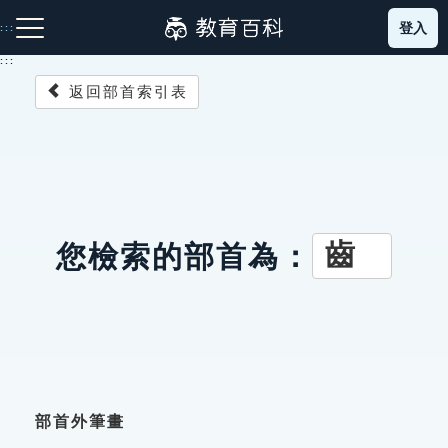
跳
登入
:::
到
主
:::
要
返回部首索引表
內
容
注音索引圖示
筆畫索引圖示
部首索引表圖示
齒
您檢索的部首為：
網站導覽
生字詞彙表
成語故事
部首外筆畫