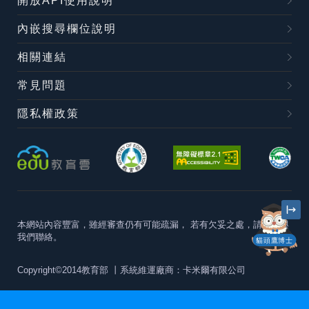
開放API使用說明
內嵌搜尋欄位說明
相關連結
常見問題
隱私權政策
本網站內容豐富，雖經審查仍有可能疏漏，
若有欠妥之處，請隨時與
我們聯絡。
貓頭鷹博士
Copyright©2014教育部
丨系統維運廠商：卡米爾有限公司
本站建議最佳瀏覽器版本為
Chrome 63+、Firefox57+、Edge79+及