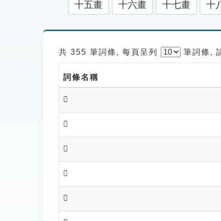
十五畫
十六畫
十七畫
十
共 355 筆詞條, 每頁呈列
筆
詞條,
詞條名稱
𨟾
𨟿
𨠀
𨠁
𨠂