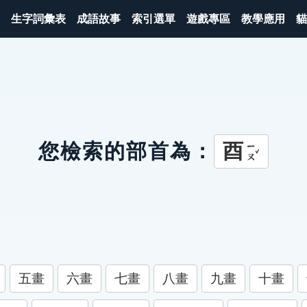
生字詞彙表
成語故事
索引選單
遊戲專區
教學應用
貓
酉
您檢索的部首為：
ㄧㄡˇ
五畫
六畫
七畫
八畫
九畫
十畫