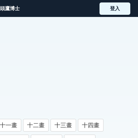
頭鷹博士
登入
十一畫
十二畫
十三畫
十四畫