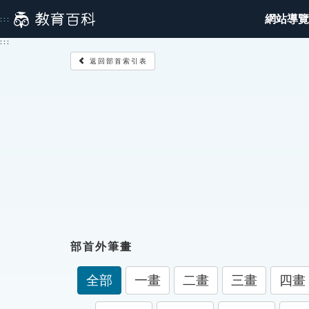
跳
網站導覽
:::
到
主
:::
要
返回部首索引表
內
容
部首外筆畫
全部
一畫
二畫
三畫
四畫