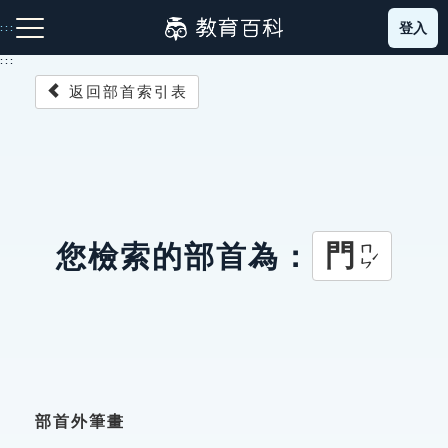
跳
登入
:::
到
主
:::
要
返回部首索引表
內
容
注音索引圖示
筆畫索引圖示
部首索引表圖示
門
您檢索的部首為：
ㄇㄣˊ
網站導覽
生字詞彙表
成語故事
部首外筆畫