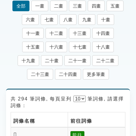
索引選單
全部
一畫
二畫
三畫
四畫
五畫
知識索引
六畫
七畫
八畫
九畫
十畫
單字索引
十一畫
十二畫
十三畫
十四畫
生命大百科索引
十五畫
十六畫
十七畫
十八畫
遊戲專區
十九畫
二十畫
二十一畫
二十二畫
教學應用
二十三畫
二十四畫
更多筆畫
貓頭鷹博士
共 294 筆詞條, 每頁呈列
筆
詞條, 請選擇
詞條：
詞條名稱
前往詞條
𨴎
前往