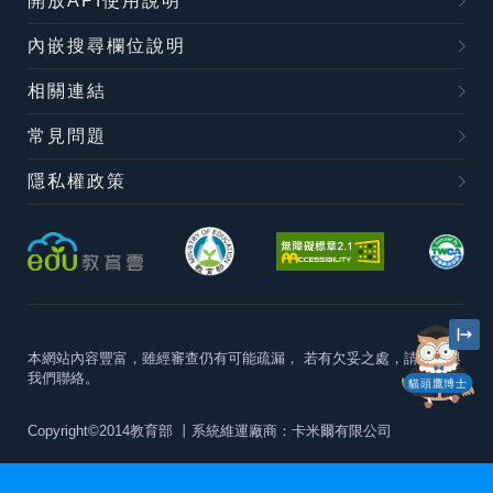
開放API使用說明
內嵌搜尋欄位說明
相關連結
常見問題
隱私權政策
本網站內容豐富，雖經審查仍有可能疏漏，
若有欠妥之處，請隨時與
我們聯絡。
貓頭鷹博士
Copyright©2014教育部
丨系統維運廠商：卡米爾有限公司
本站建議最佳瀏覽器版本為
Chrome 63+、Firefox57+、Edge79+及