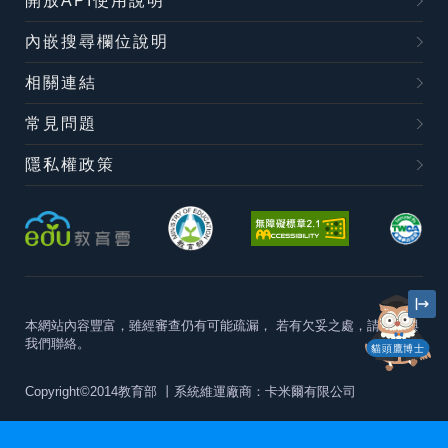
開放API使用說明
內嵌搜尋欄位說明
相關連結
常見問題
隱私權政策
本網站內容豐富，雖經審查仍有可能疏漏，
若有欠妥之處，請隨時與
我們聯絡。
貓頭鷹博士
Copyright©2014教育部
丨系統維運廠商：卡米爾有限公司
本站建議最佳瀏覽器版本為
Chrome 63+、Firefox57+、Edge79+及