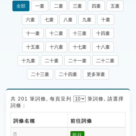
索引選單
全部
一畫
二畫
三畫
四畫
五畫
知識索引
六畫
七畫
八畫
九畫
十畫
單字索引
十一畫
十二畫
十三畫
十四畫
生命大百科索引
十五畫
十六畫
十七畫
十八畫
遊戲專區
十九畫
二十畫
二十一畫
二十二畫
教學應用
二十三畫
二十四畫
更多筆畫
貓頭鷹博士
共 201 筆詞條, 每頁呈列
筆
詞條, 請選擇
詞條：
詞條名稱
前往詞條
𩴟
前往