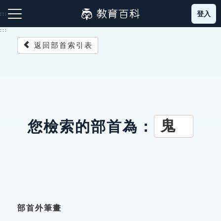
跳
登入
:::
到
主
:::
要
返回部首索引表
內
容
注音索引圖示
筆畫索引圖示
部首索引表圖示
鬼
您檢索的部首為：
網站導覽
生字詞彙表
成語故事
部首外筆畫