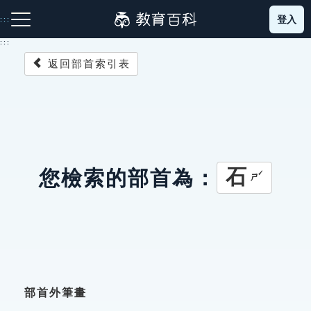
跳
登入
:::
到
主
:::
要
返回部首索引表
內
容
注音索引圖示
筆畫索引圖示
部首索引表圖示
石
您檢索的部首為：
ㄕˊ
網站導覽
生字詞彙表
成語故事
部首外筆畫