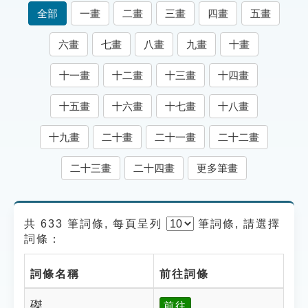
索引選單
全部
一畫
二畫
三畫
四畫
五畫
知識索引
六畫
七畫
八畫
九畫
十畫
單字索引
十一畫
十二畫
十三畫
十四畫
生命大百科索引
十五畫
十六畫
十七畫
十八畫
遊戲專區
十九畫
二十畫
二十一畫
二十二畫
教學應用
二十三畫
二十四畫
更多筆畫
貓頭鷹博士
共 633 筆詞條, 每頁呈列
筆
詞條, 請選擇
詞條：
詞條名稱
前往詞條
磔
前往