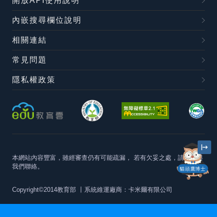
開放API使用說明
內嵌搜尋欄位說明
相關連結
常見問題
隱私權政策
本網站內容豐富，雖經審查仍有可能疏漏，
若有欠妥之處，請隨時與
我們聯絡。
貓頭鷹博士
Copyright©2014教育部
丨系統維運廠商：卡米爾有限公司
本站建議最佳瀏覽器版本為
Chrome 63+、Firefox57+、Edge79+及