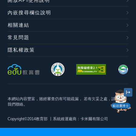
開放API使用說明
內嵌搜尋欄位說明
相關連結
常見問題
隱私權政策
本網站內容豐富，雖經審查仍有可能疏漏，
若有欠妥之處，請隨時與
我們聯絡。
貓頭鷹博士
Copyright©2014教育部
丨系統維運廠商：卡米爾有限公司
本站建議最佳瀏覽器版本為
Chrome 63+、Firefox57+、Edge79+及