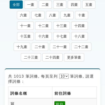
索引選單
全部
一畫
二畫
三畫
四畫
五畫
知識索引
六畫
七畫
八畫
九畫
十畫
單字索引
十一畫
十二畫
十三畫
十四畫
生命大百科索引
十五畫
十六畫
十七畫
十八畫
遊戲專區
十九畫
二十畫
二十一畫
二十二畫
教學應用
二十三畫
二十四畫
更多筆畫
貓頭鷹博士
共 1013 筆詞條, 每頁呈列
筆
詞條, 請選
擇詞條：
詞條名稱
前往詞條
篘
前往