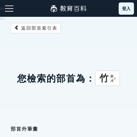
跳
登入
:::
到
主
:::
要
返回部首索引表
內
容
注音索引圖示
筆畫索引圖示
部首索引表圖示
竹
您檢索的部首為：
ㄓㄨˊ
網站導覽
生字詞彙表
成語故事
部首外筆畫