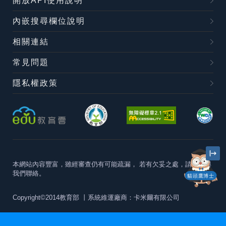
開放API使用說明
內嵌搜尋欄位說明
相關連結
常見問題
隱私權政策
本網站內容豐富，雖經審查仍有可能疏漏，
若有欠妥之處，請隨時與
我們聯絡。
貓頭鷹博士
Copyright©2014教育部
丨系統維運廠商：卡米爾有限公司
本站建議最佳瀏覽器版本為
Chrome 63+、Firefox57+、Edge79+及