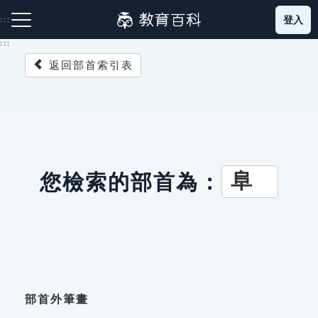
跳
登入
:::
到
主
:::
要
返回部首索引表
內
容
注音索引圖示
筆畫索引圖示
部首索引表圖示
阜
您檢索的部首為：
網站導覽
生字詞彙表
成語故事
部首外筆畫