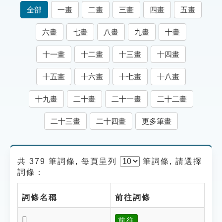
索引選單
全部
一畫
二畫
三畫
四畫
五畫
知識索引
六畫
七畫
八畫
九畫
十畫
單字索引
十一畫
十二畫
十三畫
十四畫
生命大百科索引
十五畫
十六畫
十七畫
十八畫
遊戲專區
十九畫
二十畫
二十一畫
二十二畫
教學應用
二十三畫
二十四畫
更多筆畫
貓頭鷹博士
共 379 筆詞條, 每頁呈列
筆
詞條, 請選擇
詞條：
詞條名稱
前往詞條
𨸐
前往