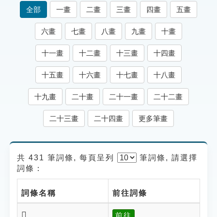
索引選單
全部
一畫
二畫
三畫
四畫
五畫
知識索引
六畫
七畫
八畫
九畫
十畫
單字索引
十一畫
十二畫
十三畫
十四畫
生命大百科索引
十五畫
十六畫
十七畫
十八畫
遊戲專區
十九畫
二十畫
二十一畫
二十二畫
教學應用
二十三畫
二十四畫
更多筆畫
貓頭鷹博士
共 431 筆詞條, 每頁呈列
筆
詞條, 請選擇
詞條：
詞條名稱
前往詞條
𩑋
前往