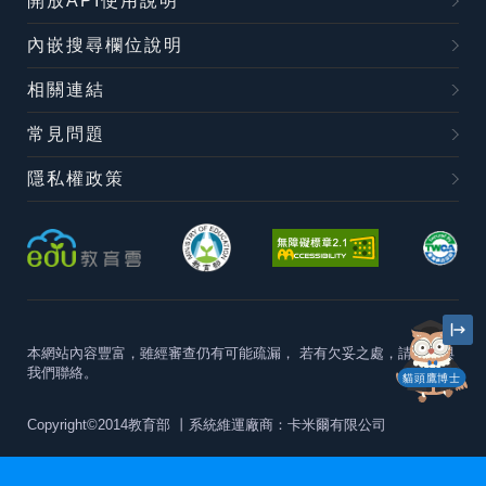
開放API使用說明
內嵌搜尋欄位說明
相關連結
常見問題
隱私權政策
本網站內容豐富，雖經審查仍有可能疏漏，
若有欠妥之處，請隨時與
我們聯絡。
貓頭鷹博士
Copyright©2014教育部
丨系統維運廠商：卡米爾有限公司
本站建議最佳瀏覽器版本為
Chrome 63+、Firefox57+、Edge79+及