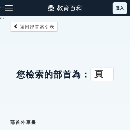
跳
登入
:::
到
主
:::
要
返回部首索引表
內
容
注音索引圖示
筆畫索引圖示
部首索引表圖示
頁
您檢索的部首為：
網站導覽
生字詞彙表
成語故事
部首外筆畫