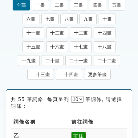
索引選單
全部
一畫
二畫
三畫
四畫
五畫
知識索引
六畫
七畫
八畫
九畫
十畫
單字索引
十一畫
十二畫
十三畫
十四畫
生命大百科索引
十五畫
十六畫
十七畫
十八畫
遊戲專區
十九畫
二十畫
二十一畫
二十二畫
教學應用
二十三畫
二十四畫
更多筆畫
貓頭鷹博士
共 55 筆詞條, 每頁呈列
筆
詞條, 請選擇
詞條：
詞條名稱
前往詞條
乙
前往