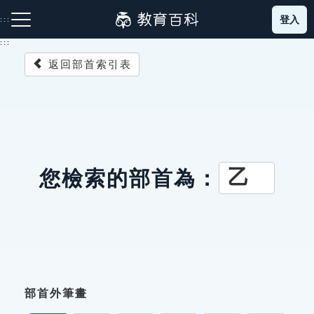
跳
登入
:::
到
主
:::
要
返回部首索引表
內
容
注音索引圖示
筆畫索引圖示
部首索引表圖示
乙
您檢索的部首為：
網站導覽
生字詞彙表
成語故事
部首外筆畫