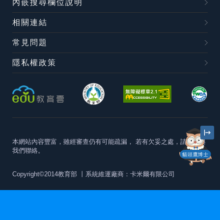
內嵌搜尋欄位說明
相關連結
常見問題
隱私權政策
本網站內容豐富，雖經審查仍有可能疏漏，
若有欠妥之處，請隨時與
我們聯絡。
貓頭鷹博士
Copyright©2014教育部
丨系統維運廠商：卡米爾有限公司
本站建議最佳瀏覽器版本為
Chrome 63+、Firefox57+、Edge79+及
Safari11+