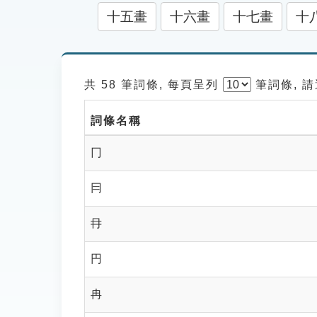
十五畫
十六畫
十七畫
十
共 58 筆詞條, 每頁呈列
筆
詞條, 
詞條名稱
冂
冃
冄
円
冉