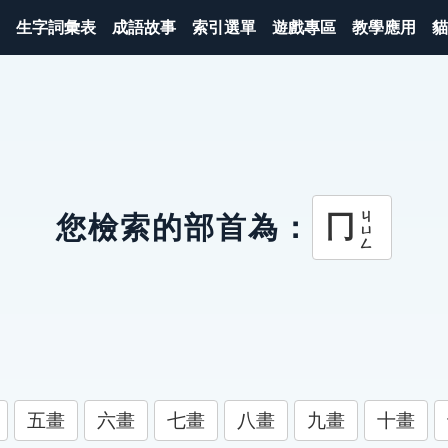
生字詞彙表
成語故事
索引選單
遊戲專區
教學應用
貓
ㄐㄩㄥ
冂
您檢索的部首為：
五畫
六畫
七畫
八畫
九畫
十畫