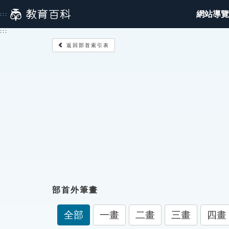
跳
網站導覽
:::
到
主
:::
要
返回部首索引表
內
容
部首外筆畫
全部
一畫
二畫
三畫
四畫