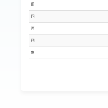
冊
冋
再
冏
冑