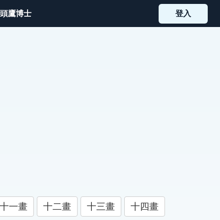
頭鷹博士
登入
十一畫
十二畫
十三畫
十四畫