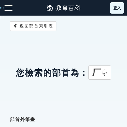
跳
登入
:::
到
主
:::
要
返回部首索引表
內
容
注音索引圖示
筆畫索引圖示
部首索引表圖示
厂
您檢索的部首為：
ㄏㄢˇ
網站導覽
生字詞彙表
成語故事
部首外筆畫