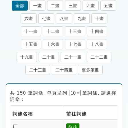
索引選單
全部
一畫
二畫
三畫
四畫
五畫
知識索引
六畫
七畫
八畫
九畫
十畫
單字索引
十一畫
十二畫
十三畫
十四畫
生命大百科索引
十五畫
十六畫
十七畫
十八畫
遊戲專區
十九畫
二十畫
二十一畫
二十二畫
教學應用
二十三畫
二十四畫
更多筆畫
貓頭鷹博士
共 150 筆詞條, 每頁呈列
筆
詞條, 請選擇
詞條：
詞條名稱
前往詞條
厂
前往