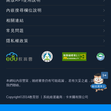
開放API使用說明
內嵌搜尋欄位說明
相關連結
常見問題
隱私權政策
本網站內容豐富，雖經審查仍有可能疏漏，
若有欠妥之處，請隨時與
我們聯絡。
貓頭鷹博士
Copyright©2014教育部
丨系統維運廠商：卡米爾有限公司
本站建議最佳瀏覽器版本為
Chrome 63+、Firefox57+、Edge79+及